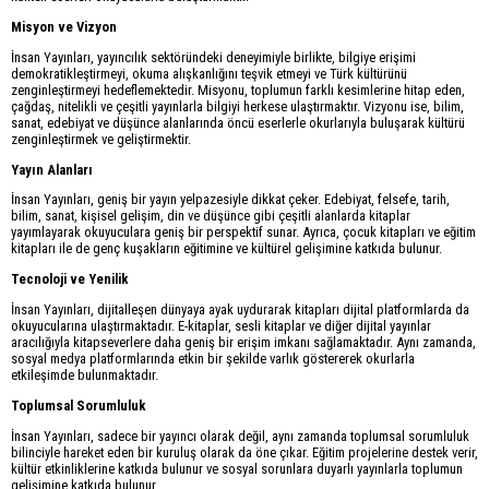
Misyon ve Vizyon
İnsan Yayınları, yayıncılık sektöründeki deneyimiyle birlikte, bilgiye erişimi
demokratikleştirmeyi, okuma alışkanlığını teşvik etmeyi ve Türk kültürünü
zenginleştirmeyi hedeflemektedir. Misyonu, toplumun farklı kesimlerine hitap eden,
çağdaş, nitelikli ve çeşitli yayınlarla bilgiyi herkese ulaştırmaktır. Vizyonu ise, bilim,
sanat, edebiyat ve düşünce alanlarında öncü eserlerle okurlarıyla buluşarak kültürü
zenginleştirmek ve geliştirmektir.
Yayın Alanları
İnsan Yayınları, geniş bir yayın yelpazesiyle dikkat çeker. Edebiyat, felsefe, tarih,
bilim, sanat, kişisel gelişim, din ve düşünce gibi çeşitli alanlarda kitaplar
yayımlayarak okuyuculara geniş bir perspektif sunar. Ayrıca, çocuk kitapları ve eğitim
kitapları ile de genç kuşakların eğitimine ve kültürel gelişimine katkıda bulunur.
Tecnoloji ve Yenilik
İnsan Yayınları, dijitalleşen dünyaya ayak uydurarak kitapları dijital platformlarda da
okuyucularına ulaştırmaktadır. E-kitaplar, sesli kitaplar ve diğer dijital yayınlar
aracılığıyla kitapseverlere daha geniş bir erişim imkanı sağlamaktadır. Aynı zamanda,
sosyal medya platformlarında etkin bir şekilde varlık göstererek okurlarla
etkileşimde bulunmaktadır.
Toplumsal Sorumluluk
İnsan Yayınları, sadece bir yayıncı olarak değil, aynı zamanda toplumsal sorumluluk
bilinciyle hareket eden bir kuruluş olarak da öne çıkar. Eğitim projelerine destek verir,
kültür etkinliklerine katkıda bulunur ve sosyal sorunlara duyarlı yayınlarla toplumun
gelişimine katkıda bulunur.