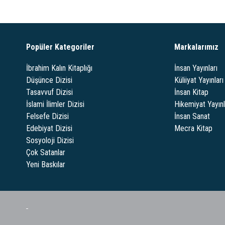
Popüler Kategoriler
Markalarımız
İbrahim Kalın Kitaplığı
İnsan Yayınları
Düşünce Dizisi
Küliiyat Yayınları
Tasavvuf Dizisi
İnsan Kitap
İslami İlimler Dizisi
Hikemiyat Yayınl
Felsefe Dizisi
İnsan Sanat
Edebiyat Dizisi
Mecra Kitap
Sosyoloji Dizisi
Çok Satanlar
Yeni Baskılar