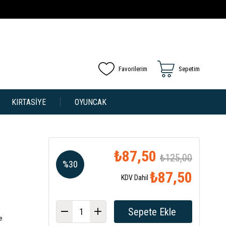
Favorilerim
Sepetim
KIRTASİYE
OYUNCAK
₺87,50
₺125,00
%
30
₺87,50
KDV Dahil
İndirim
e