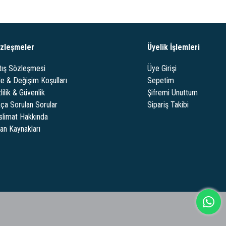
zleşmeler
Üyelik İşlemleri
tış Sözleşmesi
Üye Girişi
de & Değişim Koşulları
Sepetim
lilik & Güvenlik
Şifremi Unuttum
kça Sorulan Sorular
Sipariş Takibi
slimat Hakkında
san Kaynakları