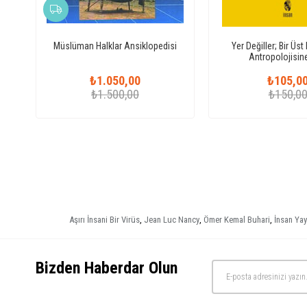
Müslüman Halklar Ansiklopedisi
Yer Değiller; Bir Üs
Antropolojisine
₺1.050,00
₺105,0
₺1.500,00
₺150,0
Aşırı İnsani Bir Virüs
,
Jean Luc Nancy
,
Ömer Kemal Buhari
,
İnsan Yay
Bizden Haberdar Olun