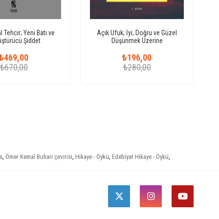
 Tehcir; Yeni Batı ve
Açık Ufuk; İyi, Doğru ve Güzel
ştürücü Şiddet
Düşünmek Üzerine
₺469,00
₺196,00
₺670,00
₺280,00
s
,
Ömer Kemal Buhari çevirisi
,
Hikaye - Öykü
,
Edebiyat Hikaye - Öykü
,