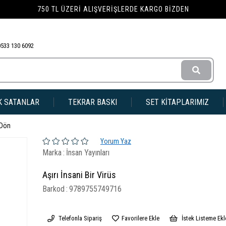
750 TL ÜZERI ALIŞVERIŞLERDE KARGO BIZDEN
0533 130 6092
K SATANLAR
TEKRAR BASKI
SET KİTAPLARIMIZ
 Dön
Yorum Yaz
Marka
:
İnsan Yayınları
Aşırı İnsani Bir Virüs
Barkod
:
9789755749716
Telefonla Sipariş
Favorilere Ekle
İstek Listeme Ekl