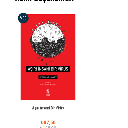
%30
Aşırı İnsani Bir Virüs
₺87,50