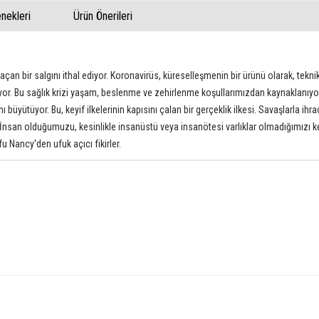
ekleri
Ürün Önerileri
 açan bir salgını ithal ediyor. Koronavirüs, küreselleşmenin bir ürünü olarak, te
. Bu sağlık krizi yaşam, beslenme ve zehirlenme koşullarımızdan kaynaklanıyor. 
nı büyütüyor. Bu, keyif ilkelerinin kapısını çalan bir gerçeklik ilkesi. Savaşlarla ihr
san olduğumuzu, kesinlikle insanüstü veya insanötesi varlıklar olmadığımızı ke
Nancy'den ufuk açıcı fikirler.