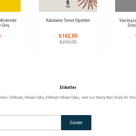
t Modernite
Kabalanın Temel Öğretileri
Varoluşsal
 Giriş
Dönü
0
₺182,00
0
₺260,00
Etiketler
ınları
,
Edebiyat
,
Hikaye Öykü
,
Edebiyat Hikaye Öykü
,
Jean Luc Nancy Aşırı İnsani Bir Virü
Gönder