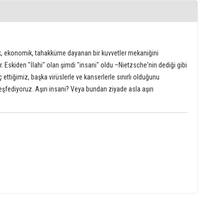
knik, ekonomik, tahakküme dayanan bir kuvvetler mekaniğini
Eskiden "İlahi" olan şimdi "insani" oldu –Nietzsche'nin dediği gibi
aç ettiğimiz, başka virüslerle ve kanserlerle sınırlı olduğunu
şfediyoruz. Aşırı insani? Veya bundan ziyade asla aşırı