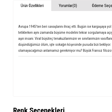
Ürün Özellikleri
Yorumlar
(0)
Ödeme Seçen
Avrupa 1945'ten beri savaşlarını ihraç etti. Bugün ise kargaşaya yol
tetiklerken aynı zamanda büyüme modelini tekrar sorgulamaya açıyor
aşırı insani. Viral büyüteç tenakuzlarımızın ve sınırlarımızın vasıfları
düşündüğümüz ölüm, işte sokağın köşesinde pusuda bizi bekliyor. İn
olamayacağımızı anlamamız gerekmiyor mu? Büyük Fransız filozofu 
Renk Seçenekleri