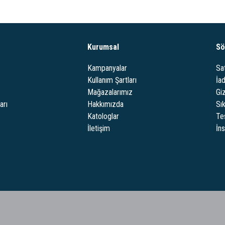
Kurumsal
Sö
Kampanyalar
Sa
Kullanım Şartları
İa
Mağazalarımız
Giz
arı
Hakkımızda
Sı
Katologlar
Te
İletişim
İn