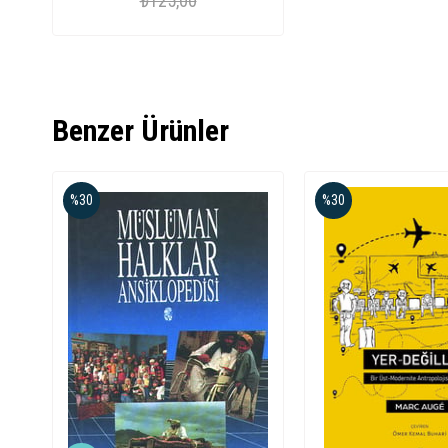
₺125,00
Benzer Ürünler
%30
%30