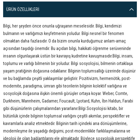
ÜRÜN ÖZELLIKLERI
Bilgi, her şeyden önce onunla uğraşanın meselesidir. Bilgi, kendimizi
bulmanın ve varlığımızı keşfetmenin yoludur. Bilgi nesnel bir fenomen
olmaktan daha fazlasıdır. O da bizim onunla kurduğumuz anlam-amaç
açısından taşıdığı önemdir. Bu açıdan bilgi, hakikati öğrenme serüveninde
insanın olgunlaşarak üstün bir kavrayış kudretine kavuşmasıdır.Bilgi; insanı,
toplumu ve varlığı bilmenin bir yoludur. Bilgi sosyolojisi, bilmenin ortaklaşa
yaşam pratiğinin doğasına odaklanır. Bilginin toplumsallığı üzerinde düşünür
ve bu bağlamda çeşitli yaklaşımlar geliştirir. Pozitivizm, hermenötik, post-
modernite, paradigma, ümran gibi teorilerin bilginin kolektif varlığına ve
sosyolojik doğasına ilişkin önemli görüşler ortaya koyar. Weber, Comte,
Durkheim, Mannheim, Gadamer, Foucault, Lyotard, Kuhn, İbn Haldun, Farabi
gibi düşünürlerin çalışmalarından yararlanır.Bilgi Sosyolojisi kitabı, bir
bütünlük içinde bilginin toplumsal varlığını çeşitli akımlar, perspektifler ve
kavramlarla analiz etmektedir. Bilginin tarih içindeki ana dönüşümlerine,
modernleşme ile yaşadığı değişimi, post-modernlikle farklılaşmalarına ve
ideoloji ile olan bağlantılarını ele almaktadır. Böylece sosyolojik perspektife