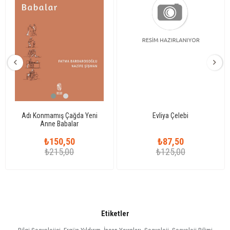
Adı Konmamış Çağda Yeni
Evliya Çelebi
Anne Babalar
₺150,50
₺87,50
₺215,00
₺125,00
Etiketler