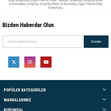
Bilgi Sosyolojisi
,
Ergün Yıldırım
,
İnsan Yayınları
,
Sosyoloji
,
Sosyoloji Bilimi
ve Kavramlar
,
Sosyoloji Sosyoloji Bilimi ve Kavramlar
,
Ergün Yıldırım Bilgi
Sosyolojisi
,
Bizden Haberdar Olun
Gönder
POPÜLER KATEGORILER
MARKALARIMIZ
KURUMSAL