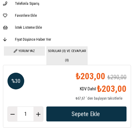
Telefonla Sipariş
Favorilere Ekle
İstek Listeme Ekle
Fiyat Düşünce Haber Ver
YORUM YAZ
SORULAR (0) VE CEVAPLAR
(0)
₺203,00
₺290,00
%
30
₺203,00
KDV Dahil
İndirim
₺67,67
`den başlayan taksitlerle