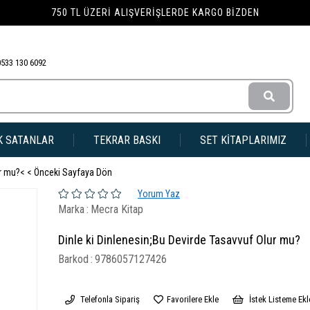
750 TL ÜZERI ALIŞVERIŞLERDE KARGO BIZDEN
0533 130 6092
K SATANLAR
TEKRAR BASKI
SET KİTAPLARIMIZ
ur mu?
< < Önceki Sayfaya Dön
Yorum Yaz
Marka
:
Mecra Kitap
Dinle ki Dinlenesin;Bu Devirde Tasavvuf Olur mu?
Barkod
:
9786057127426
Telefonla Sipariş
Favorilere Ekle
İstek Listeme Ekl