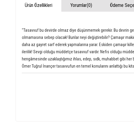
Ürün Özellikleri
Yorumlar
(0)
Ödeme Seçen
"Tasavvuf bu devirde olmaz diye düşünmemek gerekir. Bu devrin geçm
olmamasına sebep olacak! Bunlar neyi değiştirebilir? Çamaşır makine
daha az gayret sarf ederek yapmalarına yarar. Eskiden çamaşır kille
ilerilik! Sevgi olduğu müddetçe tasavvuf vardır. Nefis olduğu müdde
hengâmesinde uzaklaştığımız ihlas, edep, sıdk, muhabbet gibi her b
Ömer Tuğrul İnançer tasavvufun en temel konularını anlattığı bu kita