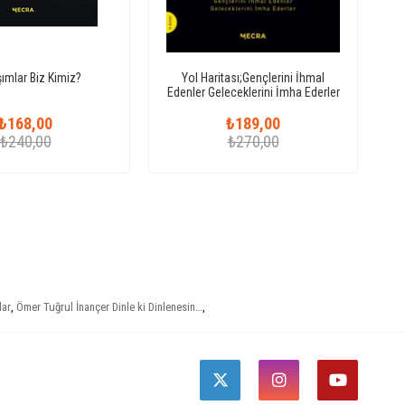
şımlar Biz Kimiz?
Yol Haritası;Gençlerini İhmal
Edenler Geleceklerini İmha Ederler
₺168,00
₺189,00
₺240,00
₺270,00
lar
,
Ömer Tuğrul İnançer Dinle ki Dinlenesin…
,