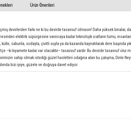
ekleri
Ürün Önerileri
iş devirlerden farkı ne ki bu devirde tasavvuf olmasın! Daha yüksek binalar, da
sinden elektrik süpürgesine varıncaya kadar teknolojik icatların tümü, insanların
, külle, sabunla, sodayla, çivitli suyla ya da kazanda kaynatılarak dere başında
tçe –ki kıyamete kadar var olacaktır– tasavvuf vardır. Bu devirde tasavvuf olur m
irimizin sahip olmak istediği güzel hasletleri odağına alan bu çalışma, Dinle 
bında bizi iyiye, güzele ve doğruya davet ediyor.