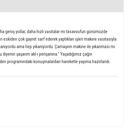
ha geniş yollar, daha hızlı vasıtalar mı tasavvufun günümüzde
 eskiden çok gayret sarf ederek yaptıkları işleri makine vasıtasıyla
 yıkanıyordu ama hep yıkanıyordu. Çamaşırın makine ile yıkanması mı
u diyenin şaşarım akl-ı perişanına." Yaşadığımız çağın
Neyden programındaki konuşmalardan hareketle yayıma hazırlandı.