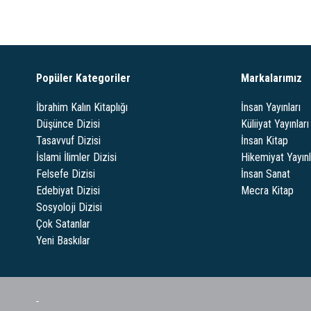
Popüler Kategoriler
Markalarımız
İbrahim Kalın Kitaplığı
İnsan Yayınları
Düşünce Dizisi
Küliiyat Yayınları
Tasavvuf Dizisi
İnsan Kitap
İslami İlimler Dizisi
Hikemiyat Yayınl
Felsefe Dizisi
İnsan Sanat
Edebiyat Dizisi
Mecra Kitap
Sosyoloji Dizisi
Çok Satanlar
Yeni Baskılar