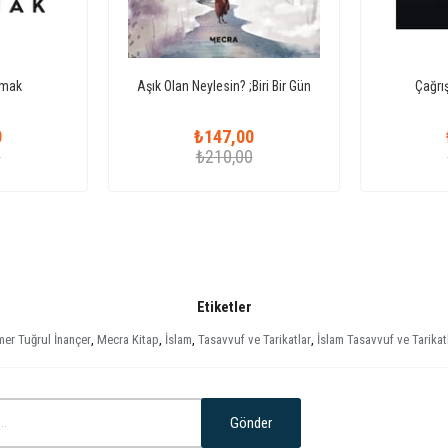
amak
Aşık Olan Neylesin? ;Biri Bir Gün
Çağrı
0
₺147,00
0
₺210,00
Etiketler
er Tuğrul İnançer
,
Mecra Kitap
,
İslam
,
Tasavvuf ve Tarikatlar
,
İslam Tasavvuf ve Tarikat
Gönder