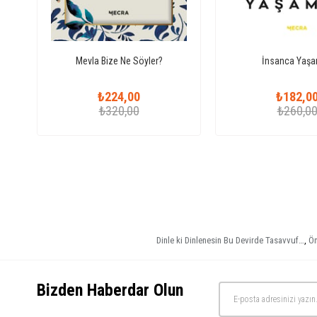
Mevla Bize Ne Söyler?
İnsanca Yaş
₺224,00
₺182,0
₺320,00
₺260,0
Dinle ki Dinlenesin Bu Devirde Tasavvuf…
,
Öm
Bizden Haberdar Olun