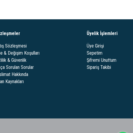
zleşmeler
Üyelik İşlemleri
tış Sözleşmesi
Üye Girişi
de & Değişim Koşulları
Sepetim
lilik & Güvenlik
Şifremi Unuttum
kça Sorulan Sorular
Sipariş Takibi
slimat Hakkında
san Kaynakları