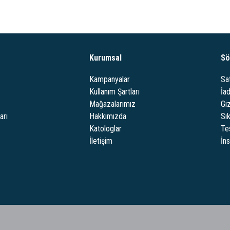
Kurumsal
Sö
Kampanyalar
Sa
Kullanım Şartları
İa
Mağazalarımız
Giz
arı
Hakkımızda
Sı
Katologlar
Te
İletişim
İn