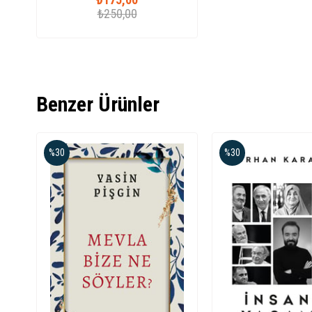
₺250,00
Benzer Ürünler
%30
%30