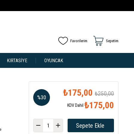
Favorilerim
Sepetim
KIRTASİYE
OYUNCAK
₺175,00
₺250,00
%
30
₺175,00
KDV Dahil
İndirim
e