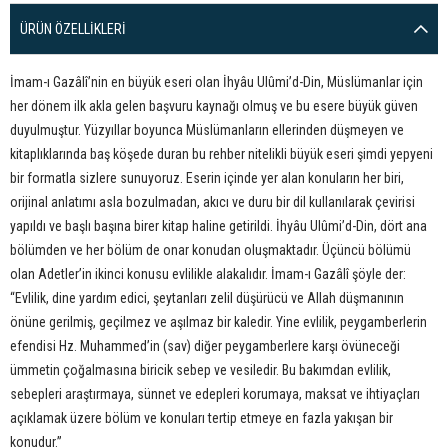
ÜRÜN ÖZELLIKLERI
İmam-ı Gazâlî’nin en büyük eseri olan İhyâu Ulûmi’d-Din, Müslümanlar için
her dönem ilk akla gelen başvuru kaynağı olmuş ve bu esere büyük güven
duyulmuştur. Yüzyıllar boyunca Müslümanların ellerinden düşmeyen ve
kitaplıklarında baş köşede duran bu rehber nitelikli büyük eseri şimdi yepyeni
bir formatla sizlere sunuyoruz. Eserin içinde yer alan konuların her biri,
orijinal anlatımı asla bozulmadan, akıcı ve duru bir dil kullanılarak çevirisi
yapıldı ve başlı başına birer kitap haline getirildi. İhyâu Ulûmi’d-Din, dört ana
bölümden ve her bölüm de onar konudan oluşmaktadır. Üçüncü bölümü
olan Adetler’in ikinci konusu evlilikle alakalıdır. İmam-ı Gazâlî şöyle der:
“Evlilik, dine yardım edici, şeytanları zelil düşürücü ve Allah düşmanının
önüne gerilmiş, geçilmez ve aşılmaz bir kaledir. Yine evlilik, peygamberlerin
efendisi Hz. Muhammed’in (sav) diğer peygamberlere karşı övüneceği
ümmetin çoğalmasına biricik sebep ve vesiledir. Bu bakımdan evlilik,
sebepleri araştırmaya, sünnet ve edepleri korumaya, maksat ve ihtiyaçları
açıklamak üzere bölüm ve konuları tertip etmeye en fazla yakışan bir
konudur.”