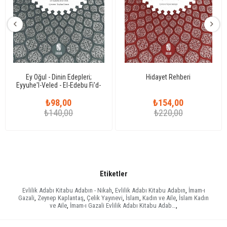
Ey Oğul - Dinin Edepleri;
Hidayet Rehberi
Eyyuhe'l-Veled - El-Edebu Fi'd-
Din
₺98,00
₺154,00
₺140,00
₺220,00
Etiketler
Evlilik Adabı Kitabu Adabın - Nikah
,
Evlilik Adabı Kitabu Adabın
,
İmam-ı
Gazali
,
Zeynep Kaplantaş
,
Çelik Yayınevi
,
İslam
,
Kadın ve Aile
,
İslam Kadın
ve Aile
,
İmam-ı Gazali Evlilik Adabı Kitabu Adab…
,