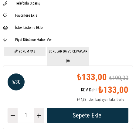
Telefonla Sipariş
Favorilere Ekle
İstek Listeme Ekle
Fiyat Düşünce Haber Ver
YORUM YAZ
SORULAR (0) VE CEVAPLAR
(0)
₺133,00
₺190,00
%
30
₺133,00
KDV Dahil
İndirim
₺44,33
`den başlayan taksitlerle