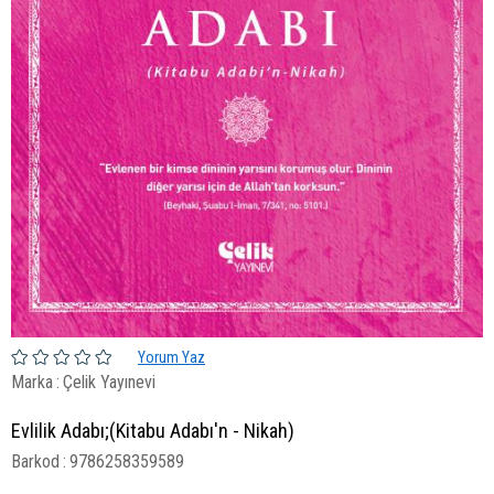
Yorum Yaz
Marka
:
Çelik Yayınevi
Evlilik Adabı;(Kitabu Adabı'n - Nikah)
Barkod
:
9786258359589