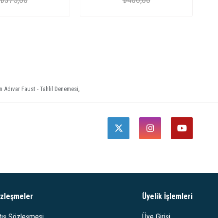
n Adıvar Faust - Tahlil Denemesi
,
zleşmeler
Üyelik İşlemleri
tış Sözleşmesi
Üye Girişi