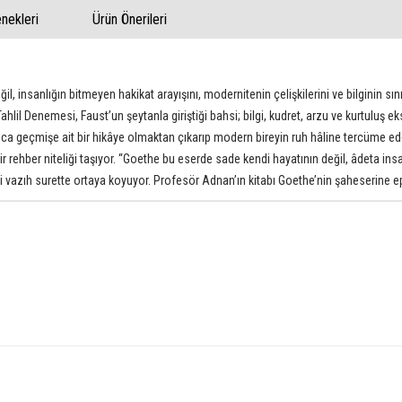
ekleri
Ürün Önerileri
, insanlığın bitmeyen hakikat arayışını, modernitenin çelişkilerini ve bilginin sını
Tahlil Denemesi, Faust’un şeytanla giriştiği bahsi; bilgi, kudret, arzu ve kurtuluş
zca geçmişe ait bir hikâye olmaktan çıkarıp modern bireyin ruh hâline tercüme ede
ir rehber niteliği taşıyor. “Goethe bu eserde sade kendi hayatının değil, âdeta i
leri vazıh surette ortaya koyuyor. Profesör Adnan’ın kitabı Goethe’nin şaheserine