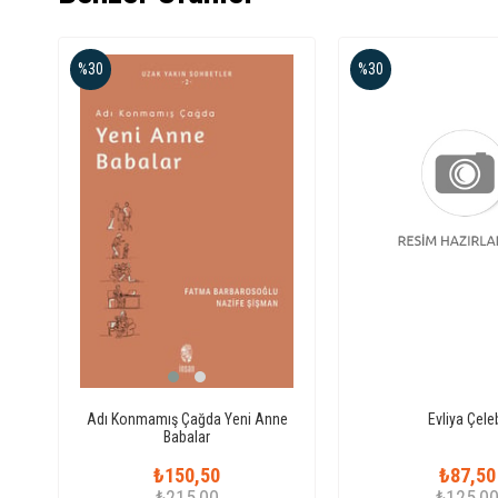
%30
%30
Adı Konmamış Çağda Yeni Anne
Evliya Çele
Babalar
₺150,50
₺87,50
₺215,00
₺125,0