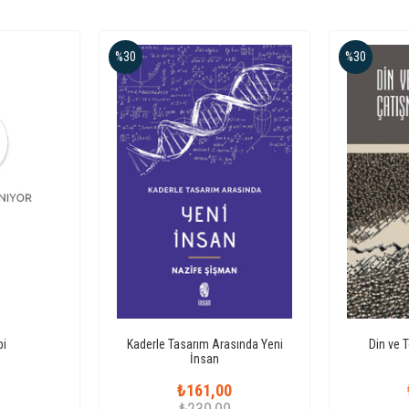
%30
%30
bi
Kaderle Tasarım Arasında Yeni
Din ve 
İnsan
₺161,00
0
₺230,00