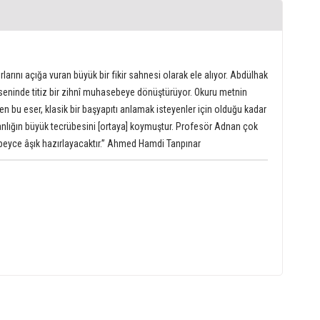
rlarını açığa vuran büyük bir fikir sahnesi olarak ele alıyor. Abdülhak
 ekseninde titiz bir zihnî muhasebeye dönüştürüyor. Okuru metnin
n bu eser, klasik bir başyapıtı anlamak isteyenler için olduğu kadar
nsanlığın büyük tecrübesini [ortaya] koymuştur. Profesör Adnan çok
 epeyce âşık hazırlayacaktır.” Ahmed Hamdi Tanpınar