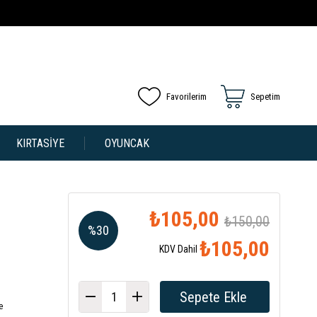
Favorilerim
Sepetim
KIRTASİYE
OYUNCAK
₺105,00
₺150,00
%
30
₺105,00
KDV Dahil
İndirim
e