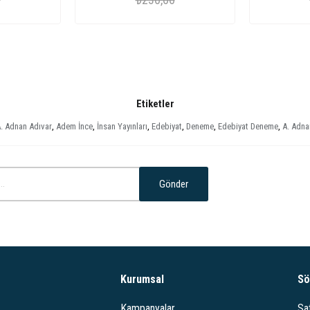
Etiketler
. Adnan Adıvar
,
Adem İnce
,
İnsan Yayınları
,
Edebiyat
,
Deneme
,
Edebiyat Deneme
,
A. Adna
Gönder
Kurumsal
Sö
Kampanyalar
Sa