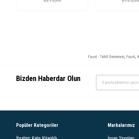
Faust - Tahlil Denemesi
,
Faust
,
A
Bizden Haberdar Olun
Popüler Kategoriler
Markalarımız
İbrahim Kalın Kitaplığı
İnsan Yayınları