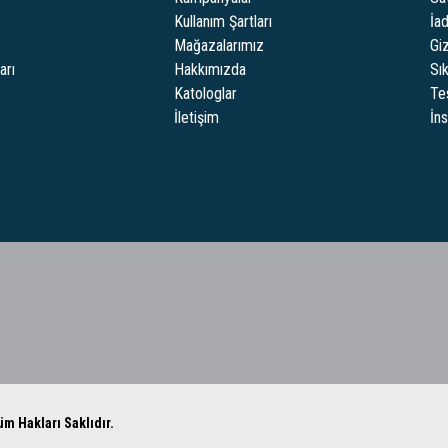
Kullanım Şartları
İa
Mağazalarımız
Giz
arı
Hakkımızda
Sı
Katologlar
Te
İletişim
İn
m Hakları Saklıdır.