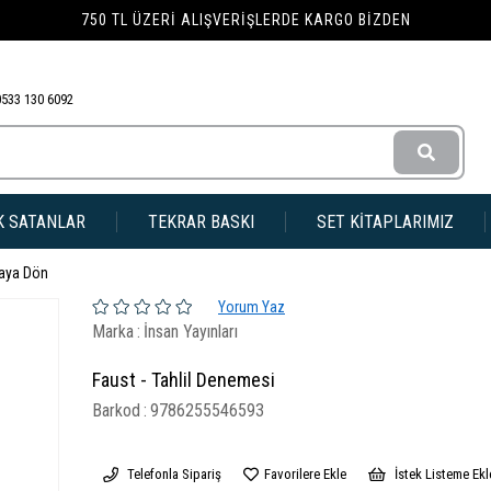
750 TL ÜZERI ALIŞVERIŞLERDE KARGO BIZDEN
0533 130 6092
K SATANLAR
TEKRAR BASKI
SET KİTAPLARIMIZ
faya Dön
Yorum Yaz
Marka
:
İnsan Yayınları
Faust - Tahlil Denemesi
Barkod
:
9786255546593
Telefonla Sipariş
Favorilere Ekle
İstek Listeme Ekl