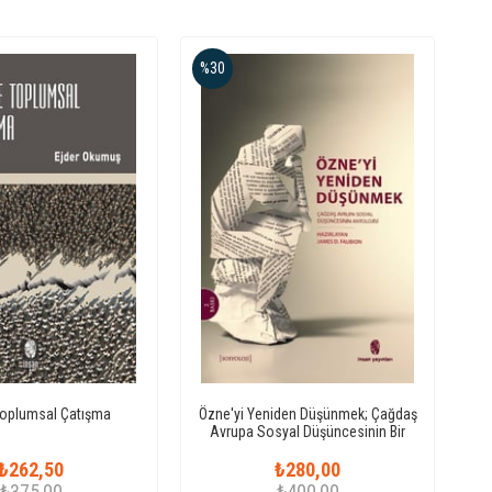
%30
Toplumsal Çatışma
Özne'yi Yeniden Düşünmek; Çağdaş
Avrupa Sosyal Düşüncesinin Bir
Antolojisi
₺262,50
₺280,00
₺375,00
₺400,00