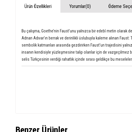
Ürün Özellikleri
Yorumlar
(0)
Ödeme Seçen
Bu çalışma, Goethe’nin Faust’unu yalnızca bir edebî metin olarak değil
Adnan Adıvar’ın berrak ve derinlikli üslubuyla kaleme alınan Faust: 
sembolik katmanları arasında gezdirirken Faust’un trajedisini yalnı
insanın kendisiyle yüzleşmesine talip olanlar için de vazgeçilmez b
selis Türkçesinin verdiği rahatlık içinde sırası geldikçe bu mesele
Benzer Ürünler