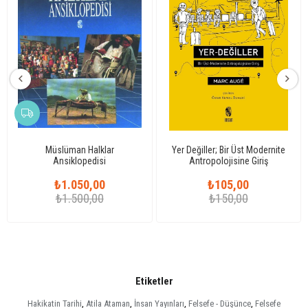
Müslüman Halklar
Yer Değiller; Bir Üst Modernite
Ansiklopedisi
Antropolojisine Giriş
₺1.050,00
₺105,00
₺1.500,00
₺150,00
Etiketler
Hakikatin Tarihi
,
Atila Ataman
,
İnsan Yayınları
,
Felsefe - Düşünce
,
Felsefe