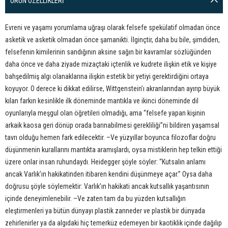
ÜRÜN ÖZELLIKLERI
Evreni ve yaşamı yorumlama uğraşı olarak felsefe spekülatif olmadan önce
asketik ve asketik olmadan önce şamanikti. İlginçtir, daha bu bile, şimdiden,
felsefenin kimilerinin sandığının aksine sağın bir kavramlar sözlüğünden
daha önce ve daha ziyade mizaçtaki içtenlik ve kudrete ilişkin etik ve kişiye
bahşedilmiş algı olanaklarına ilişkin estetik bir yetiyi gerektirdiğini ortaya
koyuyor. O derece ki dikkat edilirse, Wittgensteinʼı akranlarından ayırıp büyük
kılan farkın kesinlikle ilk döneminde mantıkla ve ikinci döneminde dil
oyunlarıyla meşgul olan öğretileri olmadığı, ama “felsefe yapan kişinin
arkaik kaosa geri dönüp orada barınabilmesi gerekliliği”ni bildiren yaşamsal
tavrı olduğu hemen fark edilecektir. –Ve yüzyıllar boyunca filozoflar doğru
düşünmenin kurallarını mantıkta aramışlardı, oysa mistiklerin hep telkin ettiği
üzere onlar insan ruhundaydı. Heidegger şöyle söyler: “Kutsalın anlamı
ancak Varlıkʼın hakikatinden itibaren kendini düşünmeye açar.” Oysa daha
doğrusu şöyle söylemektir: Varlıkʼın hakikati ancak kutsallık yaşantısının
içinde deneyimlenebilir. –Ve zaten tam da bu yüzden kutsallığın
eleştirmenleri ya bütün dünyayı plastik zanneder ve plastik bir dünyada
zehirlenirler ya da algıdaki hiç temerküz edemeyen bir kaotiklik içinde dağılıp