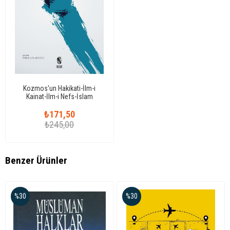
Kozmos'un Hakikati-İlm-i
Kainat-İlm-i Nefs-İslam
Kozmolojisi
₺171,50
₺245,00
Benzer Ürünler
%30
%30