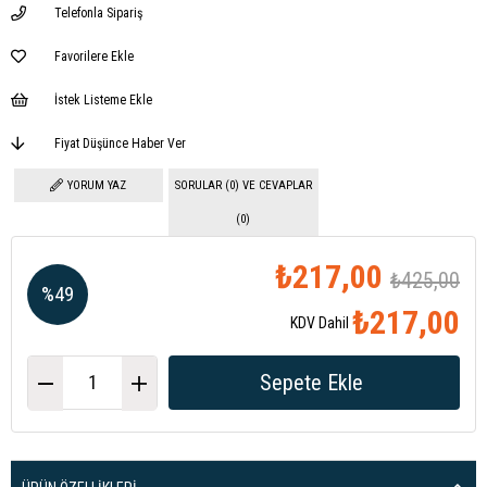
Telefonla Sipariş
Favorilere Ekle
İstek Listeme Ekle
Fiyat Düşünce Haber Ver
YORUM YAZ
SORULAR (0) VE CEVAPLAR
(0)
₺217,00
₺425,00
%
49
₺217,00
KDV Dahil
İndirim