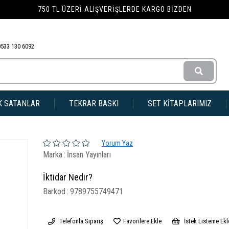
750 TL ÜZERI ALIŞVERIŞLERDE KARGO BIZDEN
0533 130 6092
K SATANLAR
TEKRAR BASKI
SET KİTAPLARIMIZ
Yorum Yaz
Marka
:
İnsan Yayınları
İktidar Nedir?
Barkod
:
9789755749471
Telefonla Sipariş
Favorilere Ekle
İstek Listeme Ekl