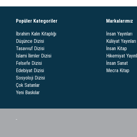
Popüler Kategoriler
Markalarımız
İbrahim Kalın Kitaplığı
İnsan Yayınları
Düşünce Dizisi
Küliiyat Yayınları
Tasavvuf Dizisi
İnsan Kitap
İslami İlimler Dizisi
Hikemiyat Yayınl
Felsefe Dizisi
İnsan Sanat
Edebiyat Dizisi
Mecra Kitap
Sosyoloji Dizisi
Çok Satanlar
Yeni Baskılar