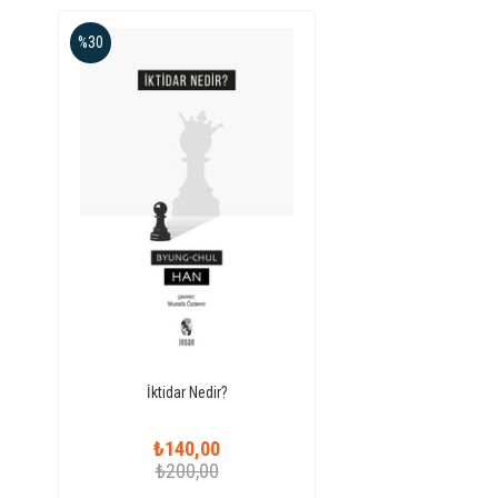
%30
İktidar Nedir?
₺140,00
₺200,00