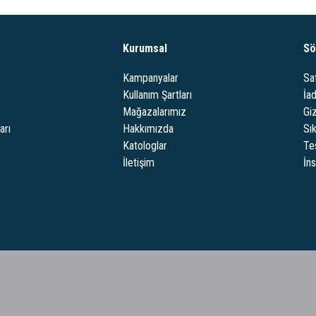
Kurumsal
Sö
Kampanyalar
Sa
Kullanım Şartları
İa
Mağazalarımız
Giz
arı
Hakkımızda
Sı
Katologlar
Te
İletişim
İn