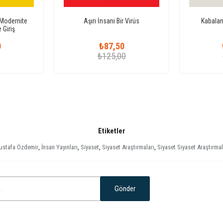
t Modernite
Aşırı İnsani Bir Virüs
Kabalan
 Giriş
0
₺87,50
0
₺125,00
Etiketler
stafa Özdemir
,
İnsan Yayınları
,
Siyaset
,
Siyaset Araştırmaları
,
Siyaset Siyaset Araştırmal
Gönder