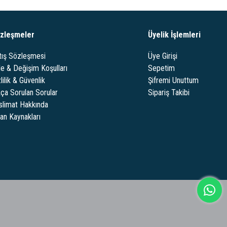
zleşmeler
Üyelik İşlemleri
tış Sözleşmesi
Üye Girişi
de & Değişim Koşulları
Sepetim
lilik & Güvenlik
Şifremi Unuttum
kça Sorulan Sorular
Sipariş Takibi
slimat Hakkında
san Kaynakları