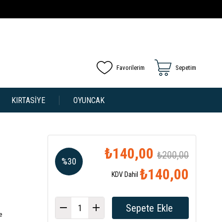
Favorilerim
Sepetim
KIRTASİYE
OYUNCAK
₺140,00
₺200,00
%
30
₺140,00
KDV Dahil
İndirim
e