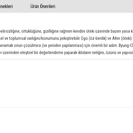
ekleri
Ürün Önerileri
elirsizliğine, örtüklüğüne, gizilliğine rağmen kendini öteki üzerinde bazen yasa
eysel ve toplumsal varlığını/konumunu pekiştirebilir. Ego (öz-benlik) ve Alter (öteki
kavramak onun çözülmesi (ve yeniden yapılanması) için önemli bir adım. Byung-Chu
ler üzerinden eleştirel bir değerlendirme yaparak iktidarın neliğini, özünü ve yap