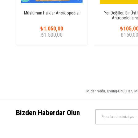
Müslüman Halklar Ansiklopedisi
Yer Değiller; Bir Üs
Antropolojisine
₺1.050,00
₺105,0
₺1.500,00
₺150,0
İktidar Nedir
,
Byung-Chul Han
,
Mu
Bizden Haberdar Olun