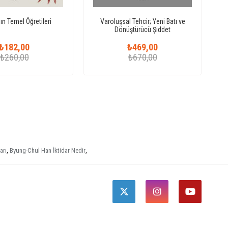
ın Temel Öğretileri
Varoluşsal Tehcir; Yeni Batı ve
Dönüştürücü Şiddet
₺182,00
₺469,00
₺260,00
₺670,00
arı
,
Byung-Chul Han İktidar Nedir
,