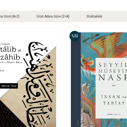
na Göre (A>Z)
Ürün Adına Göre (Z<A)
Stoktakiler
%30