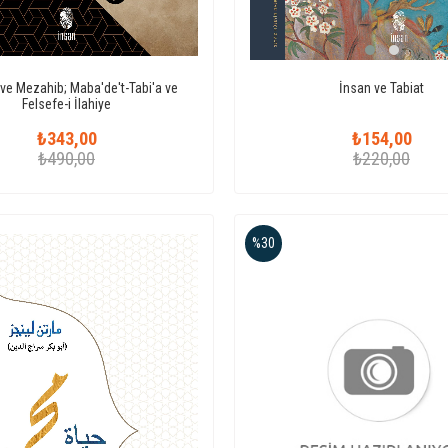
 ve Mezahib; Maba'de't-Tabi'a ve
İnsan ve Tabiat
Felsefe-i İlahiye
₺343,00
₺154,00
₺490,00
₺220,00
%30