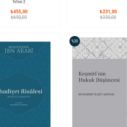
Tefsiri 2
₺455,00
₺231,00
₺650,00
₺330,00
%30