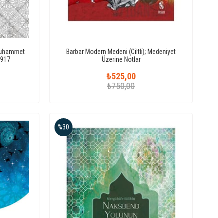
 Muhammet
Barbar Modern Medeni (Ciltli); Medeniyet
8917
Üzerine Notlar
₺525,00
₺750,00
%30