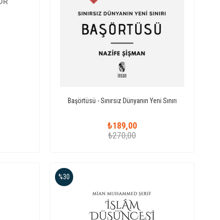
Başörtüsü - Sınırsız Dünyanın Yeni Sınırı
₺189,00
₺270,00
%30