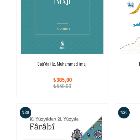
Batı'da Hz. Muhammed İmajı
₺385,00
₺550,00
%30
%30