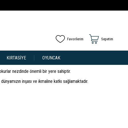
Favorilerim
Sepetim
KIRTASİYE
OYUNCAK
 okurlar nezdinde önemli bir yere sahiptir.
r dünyamızın inşası ve ikmaline katkı sağlamaktadır.