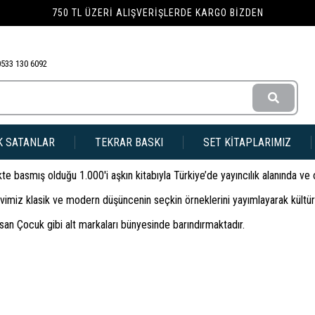
750 TL ÜZERI ALIŞVERIŞLERDE KARGO BIZDEN
0533 130 6092
K SATANLAR
TEKRAR BASKI
SET KİTAPLARIMIZ
likte basmış olduğu 1.000'i aşkın kitabıyla Türkiye’de yayıncılık alanında ve
ınevimiz klasik ve modern düşüncenin seçkin örneklerini yayımlayarak kültü
İnsan Çocuk gibi alt markaları bünyesinde barındırmaktadır.