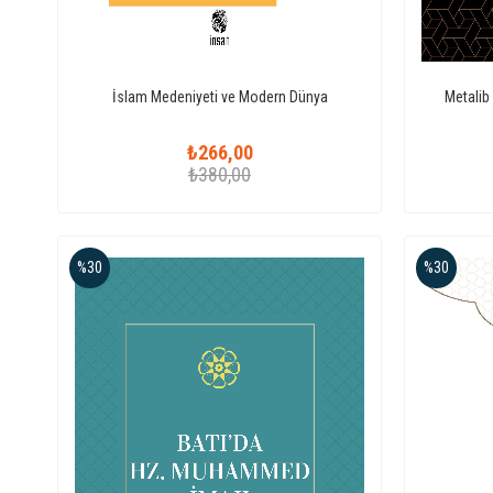
İslam Medeniyeti ve Modern Dünya
Metalib
₺266,00
₺380,00
%30
%30