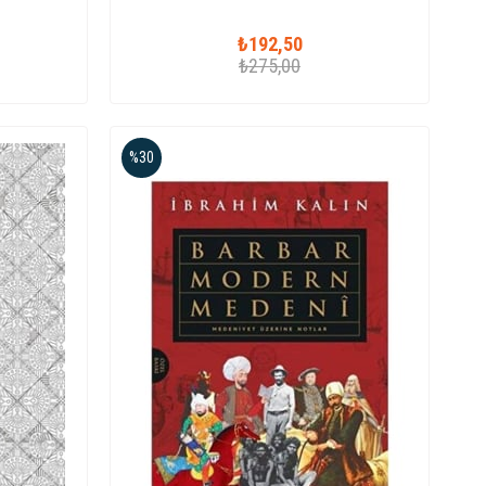
₺192,50
₺275,00
%30