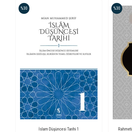
%30
%30
İslam Düşüncesi Tarihi 1
Rahmetü