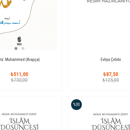
Hz. Muhammed (Arapça)
Evliya Çelebi
₺511,00
₺87,50
₺730,00
₺125,00
%30