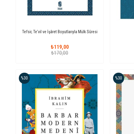
Tefsir, Te'vil ve İşâret Boyutlarıyla Mülk Sûresi
₺119,00
₺170,00
%30
%30