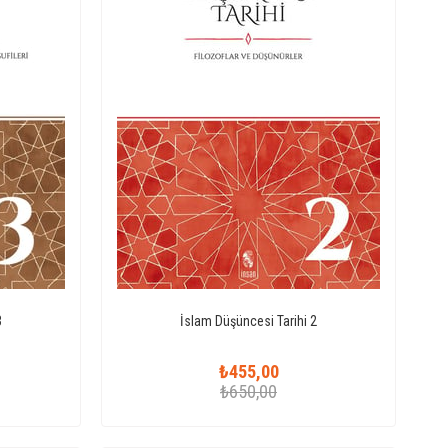
3
İslam Düşüncesi Tarihi 2
₺455,00
₺650,00