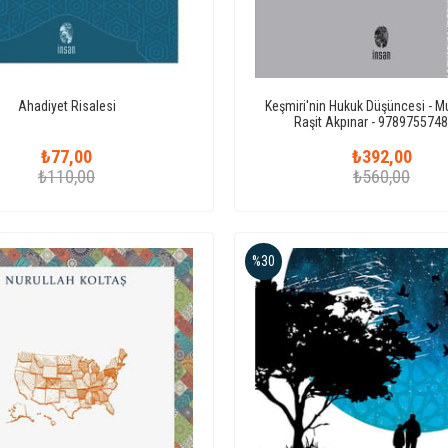
Ahadiyet Risalesi
Keşmiri'nin Hukuk Düşüncesi -
Raşit Akpınar - 978975574
₺77,00
₺392,00
₺110,00
₺560,00
%30