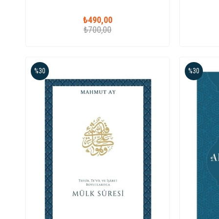
₺490,00
₺700,00
%30
%30