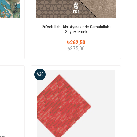
Rü'yetullah; Akıl Ayinesinde Cemalullah'ı
Seyreylemek
₺262,50
₺375,00
%30