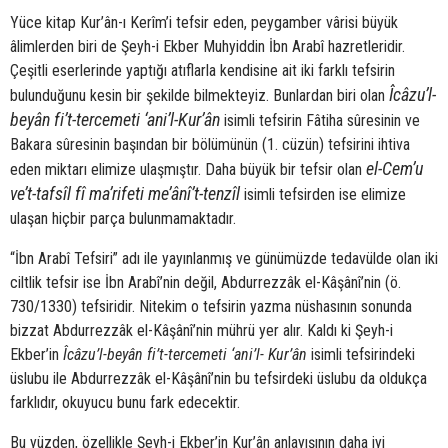
Yüce kitap Kur’ân-ı Kerîm’i tefsir eden, peygamber vârisi büyük
âlimlerden biri de Şeyh-i Ekber Muhyiddin İbn Arabî hazretleridir.
Çeşitli eserlerinde yaptığı atıflarla kendisine ait iki farklı tefsirin
Îcâzu’l-
bulunduğunu kesin bir şekilde bilmekteyiz. Bunlardan biri olan
beyân fi’t-tercemeti ‘ani’l-Kur’ân
isimli tefsirin Fâtiha sûresinin ve
Bakara sûresinin başından bir bölümünün (1. cüzün) tefsirini ihtiva
el-Cem’u
eden miktarı elimize ulaşmıştır. Daha büyük bir tefsir olan
ve’t-tafsîl fî ma’rifeti me’ânî’t-tenzîl
isimli tefsirden ise elimize
ulaşan hiçbir parça bulunmamaktadır.
“İbn Arabî Tefsiri” adı ile yayınlanmış ve günümüzde tedavülde olan iki
ciltlik tefsir ise İbn Arabî’nin değil, Abdurrezzâk el-Kâşânî’nin (ö.
730/1330) tefsiridir. Nitekim o tefsirin yazma nüshasının sonunda
bizzat Abdurrezzâk el-Kâşânî’nin mührü yer alır. Kaldı ki Şeyh-i
Ekber’in
Îcâzu’l-beyân fi’t-tercemeti ‘ani’l- Kur’ân
isimli tefsirindeki
üslubu ile Abdurrezzâk el-Kâşânî’nin bu tefsirdeki üslubu da oldukça
farklıdır, okuyucu bunu fark edecektir.
Bu yüzden, özellikle Şeyh-i Ekber’in Kur’ân anlayışının daha iyi