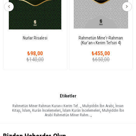
Nurlar Risalesi
Rahmetün Mine'r-Rahman
(Kur'an-ı Kerim Tefsiri 4)
₺98,00
₺455,00
₺140,00
₺650,00
Etiketler
Rahmetün Miner Rahman Kuran-ı Kerim Tef…
,
Muhyiddin İbn Arabi
,
İnsan
Kitap
,
İslam
,
Kurân İncelemeleri
,
İslam Kurân İncelemeleri
,
Muhyiddin İbn
Arabi Rahmetün Miner Rahm…
,