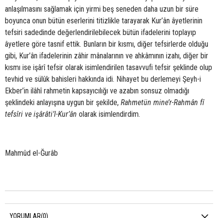
anlaşılmasını sağlamak için yirmi beş seneden daha uzun bir süre
boyunca onun bütün eserlerini titizlikle tarayarak Kur’ân âyetlerinin
tefsiri sadedinde değerlendirilebilecek bütün ifadelerini toplayıp
âyetlere göre tasnif ettik. Bunların bir kısmı, diğer tefsirlerde olduğu
gibi, Kur’ân ifadelerinin zâhir mânalarının ve ahkâmının izahı, diğer bir
kısmı ise işârî tefsir olarak isimlendirilen tasavvufi tefsir şeklinde olup
tevhid ve sülûk bahisleri hakkında idi. Nihayet bu derlemeyi Şeyh-i
Ekber’in ilâhî rahmetin kapsayıcılığı ve azabın sonsuz olmadığı
şeklindeki anlayışına uygun bir şekilde,
Rahmetün mine’r-Rahmân fî
tefsîri ve işârâti’l-Kur’ân
olarak isimlendirdim.
Mahmûd el-Ğurâb
YORUMLAR
(0)