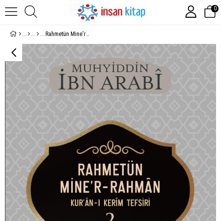
0
Rahmetün Mine'r Rahman; Kur'an-ı Kerim Tefsiri 2