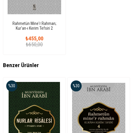
Rahmetün Mine'r Rahman;
Kur'an-ı Kerim Tefsiri 2
₺455,00
₺650,00
Benzer Ürünler
%30
%30