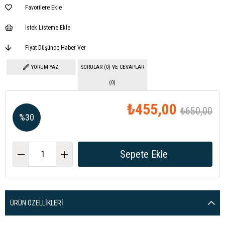
Favorilere Ekle
İstek Listeme Ekle
Fiyat Düşünce Haber Ver
YORUM YAZ
SORULAR (0) VE CEVAPLAR
(0)
₺455,00
₺650,00
%
30
İndirim
ÜRÜN ÖZELLIKLERI