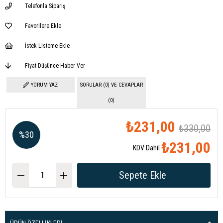
Telefonla Sipariş
Favorilere Ekle
İstek Listeme Ekle
Fiyat Düşünce Haber Ver
YORUM YAZ
SORULAR (0) VE CEVAPLAR
(0)
₺231,00
₺330,00
%
30
₺231,00
KDV Dahil
İndirim