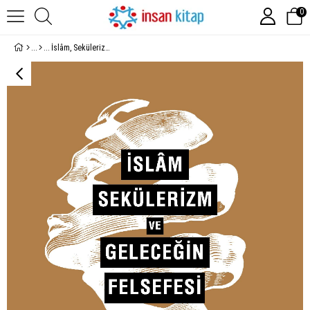
0
İslâm, Sekülerizm ve Geleceğin Felsefesi