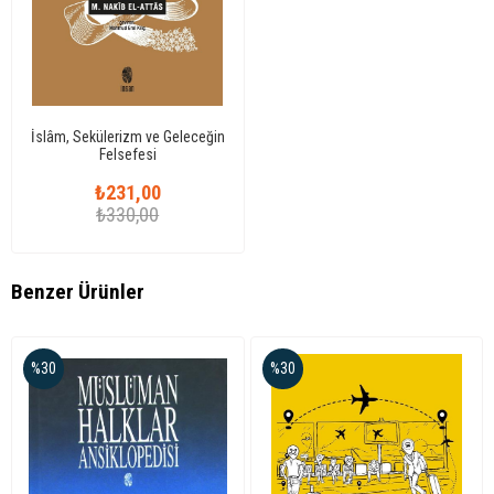
İslâm, Sekülerizm ve Geleceğin
Felsefesi
₺231,00
₺330,00
Benzer Ürünler
%30
%30