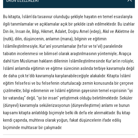
ÜRÜN ÖZELLIKLERI
Bu kitapta, İslâm'da tasavvur olunduğu şekliyle hayatın en temel esaslarıyla
ilgili tanımlamalar ve açıklamalar açık bir şekilde izah edilmektedir. Bu izahlar
Din ile, İnsan ile, Bilgi, Hikmet, Adalet, Doğru Amel (edep), Akıl ve Akletme ile
(nutk); dilin, düşüncenin, anlamın (mana), bilginin ve eğitimin
İslâmîleştirilmesiyle; Kur'anî yorumlamalar (tefsir ve te'vil) paralelinde
tabiatın incelenmesi ve bilimsel olarak araştırılmasının yöntemiyle; Arapça
dahil tüm Müslüman hakların dillerinin İslâmîleştirilmesinde Kur'an'ın rolüyle;
İslâmî anlamda eğitimin ve eğitme sürecinin aslında terbiye kavramıyla değil
de daha çok te'dib kavramıyla karşılanabileceğiyle alakalıdır. Kitapta İslâmî
eğitim felsefesi ve bu felsefenin oturtulacağı zemin konusunda bir çerçeve
çizilmekte; bilgi edinmenin ve İslâmî eğitimin gayesinin temel esprisinin "iyi
bir vatandaş" değil, "iyi bir insan" yetiştirmek olduğu belirtilmektedir. Seküler
(dünyevî) kavramıyla sekülerizasyonun (dünyevîleştirme) anlamı ve bunun
kapsamı kitapta anlatıldığı biçimiyle belki ilk defa ele alınmaktadır. Bu kitap
kendi çapında, muhteva olarak yoğun, fakat düşüncelerin ifade ediliş
biçiminde muhtasar bir çalışmadır.