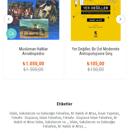
Müslüman Halklar
Yer Değiller; Bir Üst Modernite
Ansiklopedisi
Antropolojisine Giriş
₺1.050,00
₺105,00
₺1.500,00
₺150,00
Etiketler
İslâm
,
Sekülerizm ve Geleceğin Felsefesi
,
M. Nakib el Attas
,
İnsan Yayınları
,
Felsefe - Düşünce
,
İslam Felsefesi
,
Felsefe - Düşünce İslam Felsefesi
,
M.
Nakib el Attas İslâm
,
Sekülerizm ve…
,
İslâm
,
Sekülerizm ve Geleceğin
Felsefesi
,
M. Nakib el Attas…
,