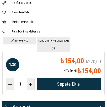
Telefonla Sipariş
Favorilere Ekle
İstek Listeme Ekle
Fiyat Düşünce Haber Ver
YORUM YAZ
SORULAR (0) VE CEVAPLAR
(0)
₺154,00
₺220,00
%
30
₺154,00
KDV Dahil
İndirim