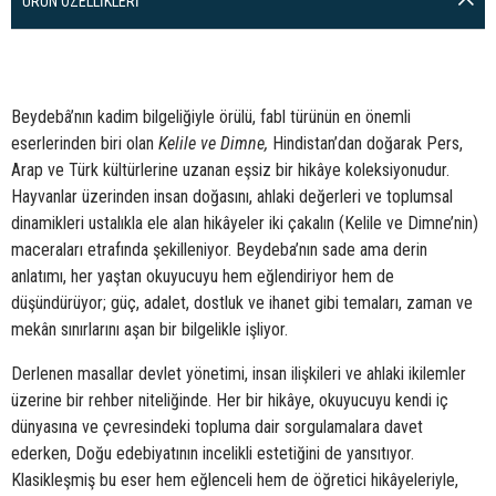
ÜRÜN ÖZELLIKLERI
Beydebâ’nın kadim bilgeliğiyle örülü, fabl türünün en önemli
eserlerinden biri olan
Kelile ve Dimne,
Hindistan’dan doğarak Pers,
Arap ve Türk kültürlerine uzanan eşsiz bir hikâye koleksiyonudur.
Hayvanlar üzerinden insan doğasını, ahlaki değerleri ve toplumsal
dinamikleri ustalıkla ele alan hikâyeler iki çakalın (Kelile ve Dimne’nin)
maceraları etrafında şekilleniyor. Beydeba’nın sade ama derin
anlatımı, her yaştan okuyucuyu hem eğlendiriyor hem de
düşündürüyor; güç, adalet, dostluk ve ihanet gibi temaları, zaman ve
mekân sınırlarını aşan bir bilgelikle işliyor.
Derlenen masallar devlet yönetimi, insan ilişkileri ve ahlaki ikilemler
üzerine bir rehber niteliğinde. Her bir hikâye, okuyucuyu kendi iç
dünyasına ve çevresindeki topluma dair sorgulamalara davet
ederken, Doğu edebiyatının incelikli estetiğini de yansıtıyor.
Klasikleşmiş bu eser hem eğlenceli hem de öğretici hikâyeleriyle,