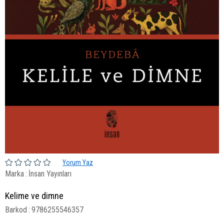
Yorum Yaz
Marka
:
İnsan Yayınları
Kelime ve dimne
Barkod
:
9786255546357