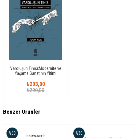
Varoluşun Tınısı;Modernite ve
Yaşama Sanatının Yitimi
₺203,00
₺290,00
Benzer Ürünler
%30
%30