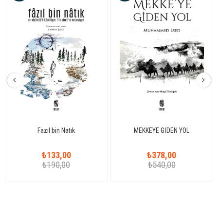
Fazıl bin Natık
MEKKEYE GİDEN YOL
₺133,00
₺378,00
₺190,00
₺540,00