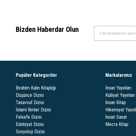
Martin Lings Kitaplığı
Kılavuz Kitaplar
İbrahim Kalın Kitaplığı
Bizden Haberdar Olun
Guenon Kitaplığı
Fahrettin Altun Kitaplığı
Dilbilim
Chittick Kitaplığı
Burckhardt Kitaplığı
Popüler Kategoriler
Markalarımız
Bayram Ali Çetinkaya
Kitaplığı
İbrahim Kalın Kitaplığı
İnsan Yayınları
Düşünce Dizisi
Küliiyat Yayınları
Barkçin Kitaplığı
Tasavvuf Dizisi
İnsan Kitap
Alternatif Düşünce Dizisi
İslami İlimler Dizisi
Hikemiyat Yayınl
Altay Cem Meriç Kitaplığı
Felsefe Dizisi
İnsan Sanat
Edebiyat Dizisi
Mecra Kitap
Sami Amiri Kitaplığı
Sosyoloji Dizisi
İbn Arabi Kitaplığı