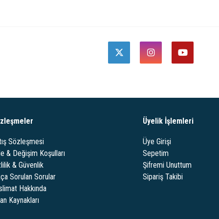
zleşmeler
Üyelik İşlemleri
tış Sözleşmesi
Üye Girişi
de & Değişim Koşulları
Sepetim
lilik & Güvenlik
Şifremi Unuttum
kça Sorulan Sorular
Sipariş Takibi
slimat Hakkında
san Kaynakları