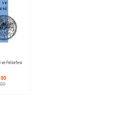
i ve Felsefesi
,00
,00