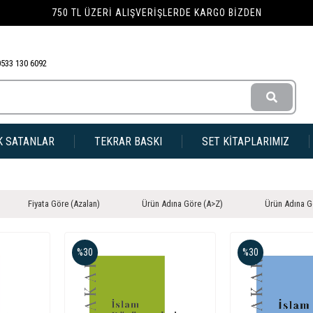
750 TL ÜZERI ALIŞVERIŞLERDE KARGO BIZDEN
0533 130 6092
K SATANLAR
TEKRAR BASKI
SET KİTAPLARIMIZ
Fiyata Göre (Azalan)
Ürün Adına Göre (A>Z)
Ürün Adına G
%30
%30