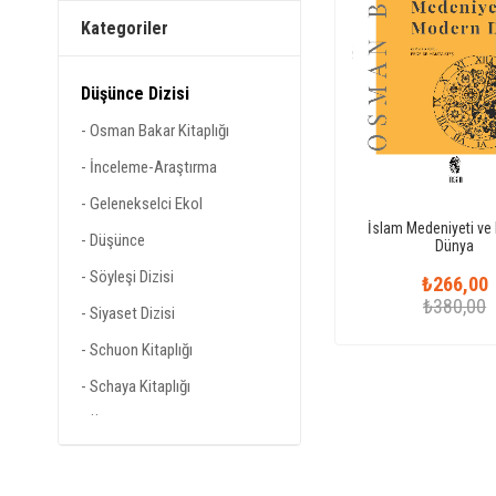
Kategoriler
Düşünce Dizisi
Osman Bakar Kitaplığı
İnceleme-Araştırma
Gelenekselci Ekol
İslam Medeniyeti ve
Düşünce
Dünya
Söyleşi Dizisi
₺266,00
₺380,00
Siyaset Dizisi
Schuon Kitaplığı
Schaya Kitaplığı
Özcan Hıdır Serisi
Nasr Kitaplığı