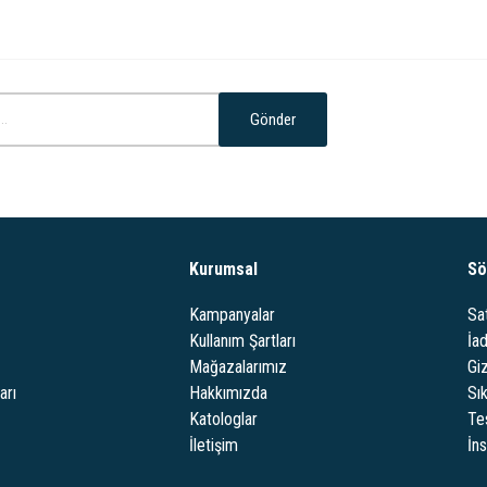
Gönder
Kurumsal
Sö
Kampanyalar
Sa
Kullanım Şartları
İa
Mağazalarımız
Giz
arı
Hakkımızda
Sı
Katologlar
Te
İletişim
İn