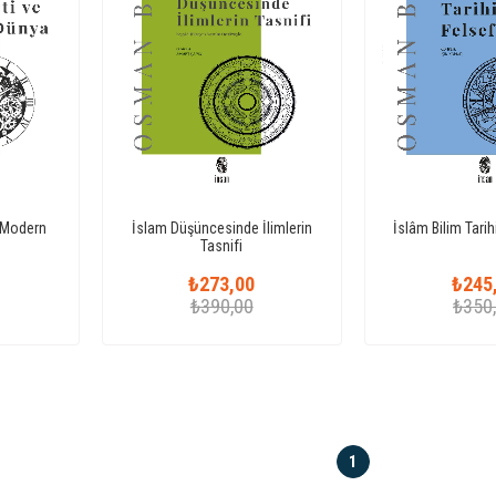
 Modern
İslam Düşüncesinde İlimlerin
İslâm Bilim Tarih
Tasnifi
₺273,00
₺245
₺390,00
₺350
1