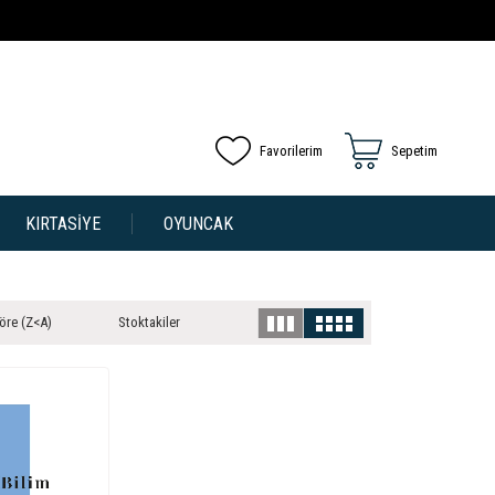
Favorilerim
Sepetim
KIRTASİYE
OYUNCAK
öre (Z<A)
Stoktakiler