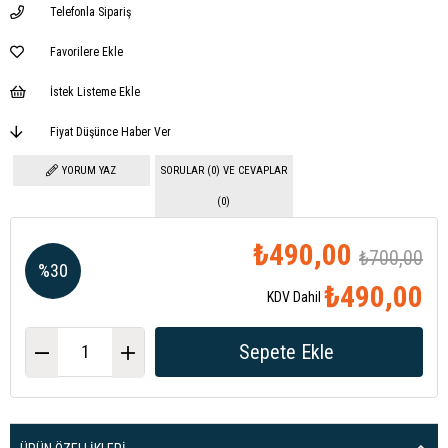
Telefonla Sipariş
Favorilere Ekle
İstek Listeme Ekle
Fiyat Düşünce Haber Ver
YORUM YAZ
SORULAR (0) VE CEVAPLAR
(0)
₺490,00
₺700,00
%
30
₺490,00
KDV Dahil
İndirim