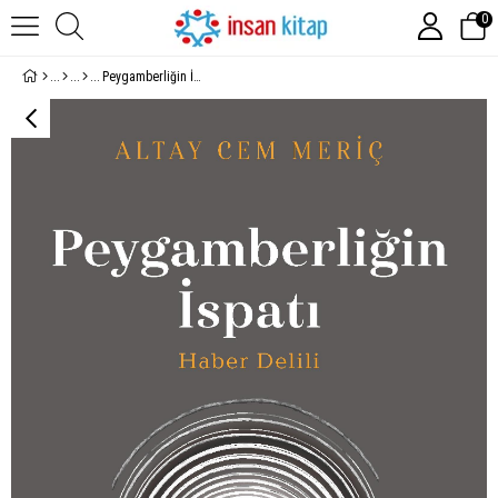
0
Peygamberliğin İspatı;Haber Delili