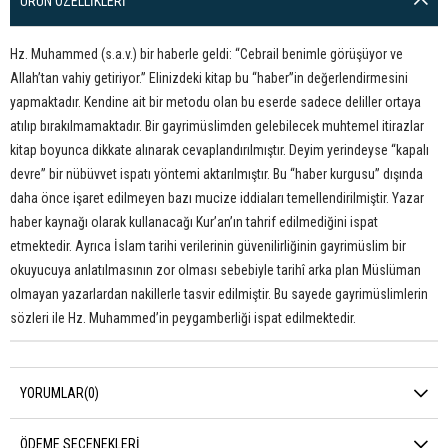
ÜRÜN ÖZELLIKLERI
Hz. Muhammed (s.a.v.) bir haberle geldi: “Cebrail benimle görüşüyor ve
Allahʼtan vahiy getiriyor.” Elinizdeki kitap bu “haber”in değerlendirmesini
yapmaktadır. Kendine ait bir metodu olan bu eserde sadece deliller ortaya
atılıp bırakılmamaktadır. Bir gayrimüslimden gelebilecek muhtemel itirazlar
kitap boyunca dikkate alınarak cevaplandırılmıştır. Deyim yerindeyse “kapalı
devre” bir nübüvvet ispatı yöntemi aktarılmıştır. Bu “haber kurgusu” dışında
daha önce işaret edilmeyen bazı mucize iddiaları temellendirilmiştir. Yazar
haber kaynağı olarak kullanacağı Kurʼanʼın tahrif edilmediğini ispat
etmektedir. Ayrıca İslam tarihi verilerinin güvenilirliğinin gayrimüslim bir
okuyucuya anlatılmasının zor olması sebebiyle tarihî arka plan Müslüman
olmayan yazarlardan nakillerle tasvir edilmiştir. Bu sayede gayrimüslimlerin
sözleri ile Hz. Muhammedʼin peygamberliği ispat edilmektedir.
YORUMLAR
(0)
ÖDEME SEÇENEKLERI