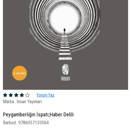
Yorum Yaz
Marka
:
İnsan Yayınları
Peygamberliğin İspatı;Haber Delili
Barkod
:
9786057133564