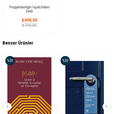
Peygamberliğin İspatı;Haber
Delili
₺490,00
₺700,00
Benzer Ürünler
%30
%30