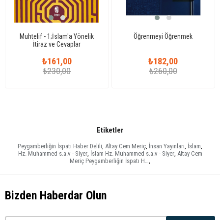
Muhtelif - 1;İslam'a Yönelik
Öğrenmeyi Öğrenmek
İtiraz ve Cevaplar
₺161,00
₺182,00
₺230,00
₺260,00
Etiketler
Peygamberliğin İspatı Haber Delili
,
Altay Cem Meriç
,
İnsan Yayınları
,
İslam
,
Hz. Muhammed s.a.v - Siyer
,
İslam Hz. Muhammed s.a.v - Siyer
,
Altay Cem
Meriç Peygamberliğin İspatı H…
,
Bizden Haberdar Olun