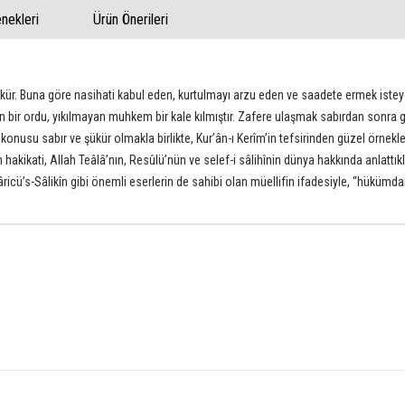
ekleri
Ürün Önerileri
e şükür. Buna göre nasihati kabul eden, kurtulmayı arzu eden ve saadete ermek ist
 bir ordu, yıkılmayan muhkem bir kale kılmıştır. Zafere ulaşmak sabırdan sonra g
onusu sabır ve şükür olmakla birlikte, Kurʼân-ı Kerîmʼin tefsirinden güzel örnekleri, 
hakikati, Allah Teâlâʼnın, Resûlüʼnün ve selef-i sâlihînin dünya hakkında anlattıkl
icüʼs-Sâlikîn gibi önemli eserlerin de sahibi olan müellifin ifadesiyle, “hükümdarlar