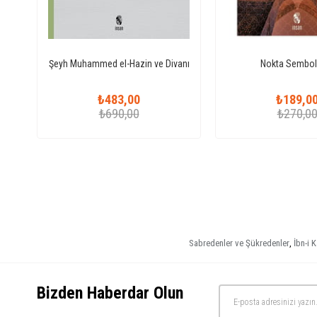
Şeyh Muhammed el-Hazin ve Divanı
Nokta Sembol
₺483,00
₺189,0
₺690,00
₺270,0
Sabredenler ve Şükredenler
,
İbn-i 
Bizden Haberdar Olun