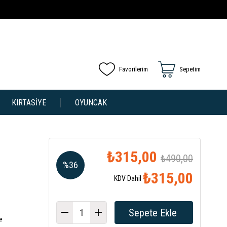
Favorilerim
Sepetim
KIRTASİYE
OYUNCAK
₺315,00
₺490,00
%
36
₺315,00
KDV Dahil
İndirim
e