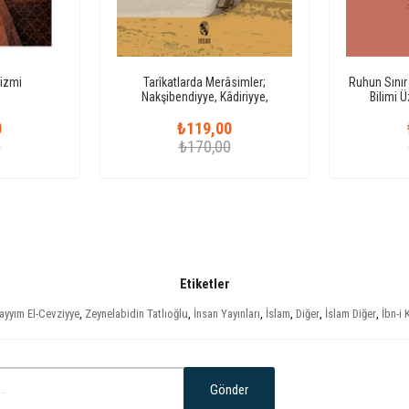
izmi
Tarîkatlarda Merâsimler;
Ruhun Sınır 
Nakşibendiyye, Kâdiriyye,
Bilimi 
Zenbûriyye
0
₺119,00
0
₺170,00
Etiketler
Kayyım El-Cevziyye
,
Zeynelabidin Tatlıoğlu
,
İnsan Yayınları
,
İslam
,
Diğer
,
İslam Diğer
,
İbn-i
Gönder