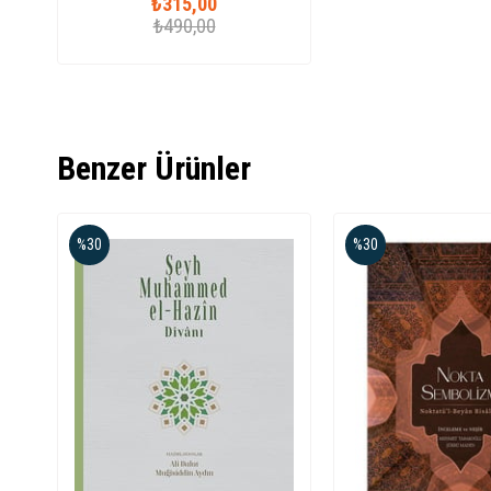
₺315,00
₺490,00
Benzer Ürünler
%30
%30