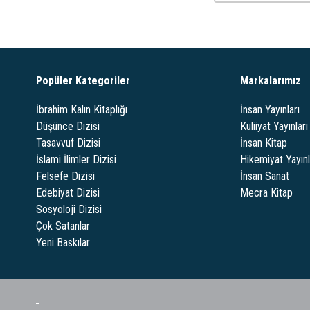
Popüler Kategoriler
Markalarımız
İbrahim Kalın Kitaplığı
İnsan Yayınları
Düşünce Dizisi
Küliiyat Yayınları
Tasavvuf Dizisi
İnsan Kitap
İslami İlimler Dizisi
Hikemiyat Yayınl
Felsefe Dizisi
İnsan Sanat
Edebiyat Dizisi
Mecra Kitap
Sosyoloji Dizisi
Çok Satanlar
Yeni Baskılar