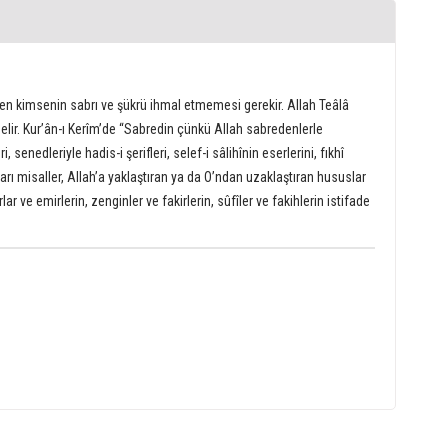
eyen kimsenin sabrı ve şükrü ihmal etmemesi gerekir. Allah Teâlâ
elir. Kurʼân-ı Kerîmʼde “Sabredin çünkü Allah sabredenlerle
senedleriyle hadis-i şerifleri, selef-i sâlihînin eserlerini, fıkhî
arı misaller, Allahʼa yaklaştıran ya da Oʼndan uzaklaştıran hususlar
 ve emirlerin, zenginler ve fakirlerin, sûfîler ve fakihlerin istifade