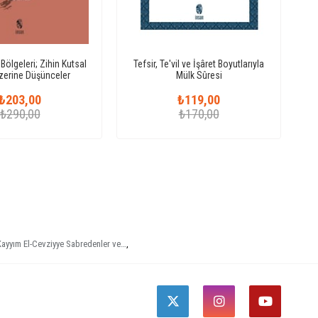
Bölgeleri; Zihin Kutsal
Tefsir, Te'vil ve İşâret Boyutlarıyla
Üzerine Düşünceler
Mülk Sûresi
₺203,00
₺119,00
₺290,00
₺170,00
 Kayyım El-Cevziyye Sabredenler ve…
,