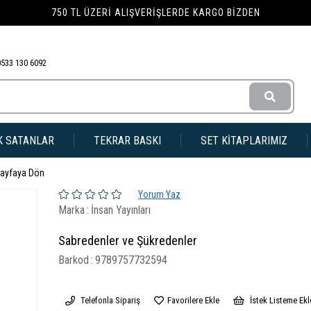
750 TL ÜZERI ALIŞVERIŞLERDE KARGO BIZDEN
0533 130 6092
K SATANLAR
TEKRAR BASKI
SET KİTAPLARIMIZ
Sayfaya Dön
Yorum Yaz
Marka
:
İnsan Yayınları
Sabredenler ve Şükredenler
Barkod
:
9789757732594
Telefonla Sipariş
Favorilere Ekle
İstek Listeme Ekl