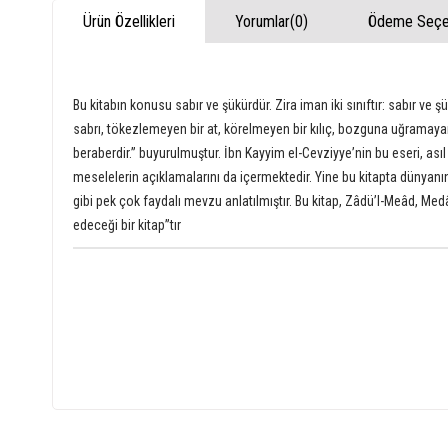
Ürün Özellikleri
Yorumlar
(0)
Ödeme Seçen
Bu kitabın konusu sabır ve şükürdür. Zira iman iki sınıftır: sabır v
sabrı, tökezlemeyen bir at, körelmeyen bir kılıç, bozguna uğramayan
beraberdir.” buyurulmuştur. İbn Kayyim el-Cevziyyeʼnin bu eseri, asıl k
meselelerin açıklamalarını da içermektedir. Yine bu kitapta dünyanın 
gibi pek çok faydalı mevzu anlatılmıştır. Bu kitap, Zâdüʼl-Meâd, Medâr
edeceği bir kitap”tır