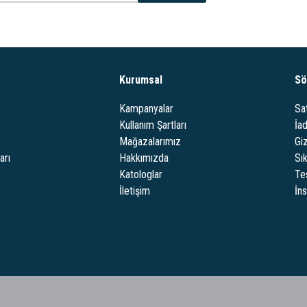
Kurumsal
Sö
Kampanyalar
Sa
Kullanım Şartları
İa
Mağazalarımız
Giz
arı
Hakkımızda
Sı
Katologlar
Te
İletişim
İn