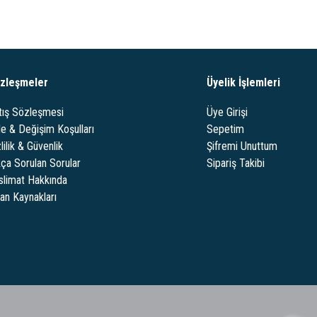
zleşmeler
Üyelik İşlemleri
tış Sözleşmesi
Üye Girişi
de & Değişim Koşulları
Sepetim
lilik & Güvenlik
Şifremi Unuttum
kça Sorulan Sorular
Sipariş Takibi
slimat Hakkında
san Kaynakları