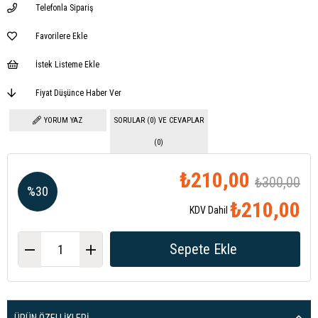
Telefonla Sipariş
Favorilere Ekle
İstek Listeme Ekle
Fiyat Düşünce Haber Ver
YORUM YAZ
SORULAR (0) VE CEVAPLAR
(0)
₺210,00
₺300,00
%
30
₺210,00
KDV Dahil
İndirim