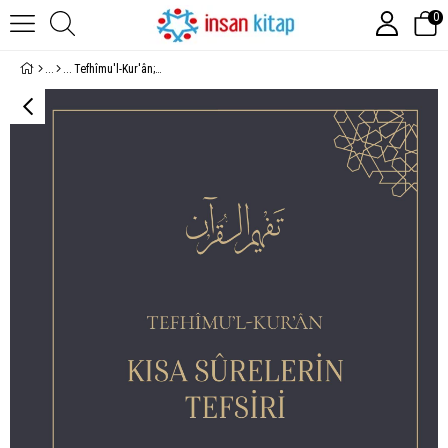
0
Tefhîmu'l-Kur'ân; Kısa Sûrelerin Tefsiri