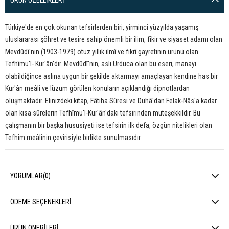
ÜRÜN ÖZELLIKLERI
Türkiye'de en çok okunan tefsirlerden biri, yirminci yüzyılda yaşamış
uluslararası şöhret ve tesire sahip önemli bir ilim, fikir ve siyaset adamı olan
Mevdûdî'nin (1903-1979) otuz yıllık ilmî ve fikrî gayretinin ürünü olan
Tefhîmu'l- Kur'ân'dır. Mevdûdî'nin, aslı Urduca olan bu eseri, manayı
olabildiğince aslına uygun bir şekilde aktarmayı amaçlayan kendine has bir
Kur'ân meâli ve lüzum görülen konuların açıklandığı dipnotlardan
oluşmaktadır. Elinizdeki kitap, Fâtiha Sûresi ve Duhâ'dan Felak-Nâs'a kadar
olan kısa sûrelerin Tefhîmu'l-Kur'ân'daki tefsirinden müteşekkildir. Bu
çalışmanın bir başka hususiyeti ise tefsirin ilk defa, özgün nitelikleri olan
Tefhîm meâlinin çevirisiyle birlikte sunulmasıdır.
YORUMLAR
(0)
ÖDEME SEÇENEKLERI
ÜRÜN ÖNERILERI