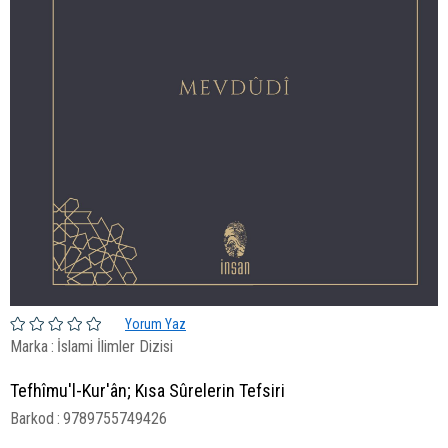
Yorum Yaz
Marka
:
İslami İlimler Dizisi
Tefhîmu'l-Kur'ân; Kısa Sûrelerin Tefsiri
Barkod
:
9789755749426