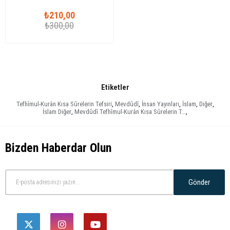
₺210,00
₺300,00
Etiketler
Tefhîmul-Kurân Kısa Sûrelerin Tefsiri
,
Mevdûdî
,
İnsan Yayınları
,
İslam
,
Diğer
,
İslam Diğer
,
Mevdûdî Tefhîmul-Kurân Kısa Sûrelerin T…
,
Bizden Haberdar Olun
Gönder