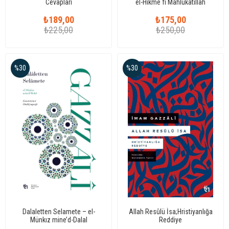
Cevapları
el-Hikme fî Mahlûkâtillâh
₺189,00
₺175,00
₺225,00
₺250,00
%30
%30
Dalaletten Selamete – el-
Allah Resûlü İsa;Hristiyanlığa
Münkız mine’d-Dalal
Reddiye