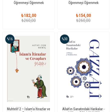
Öğrenmeyi Öğrenmek
Öğrenmeyi Öğrenmek
₺182,00
₺154,00
₺260,00
₺260,00
%16
%30
Muhtelif 2 – İslam’a İtirazlar ve
Allah’ın Sanatındaki Harikalar -