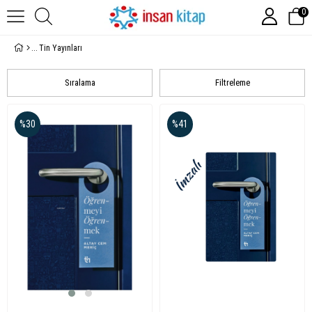
0
Tin Yayınları
Sıralama
Filtreleme
%30
%41