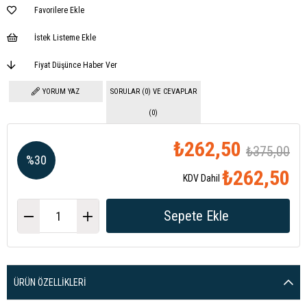
Favorilere Ekle
İstek Listeme Ekle
Fiyat Düşünce Haber Ver
YORUM YAZ
SORULAR (0) VE CEVAPLAR
(0)
₺262,50
₺375,00
%
30
₺262,50
KDV Dahil
İndirim
ÜRÜN ÖZELLIKLERI