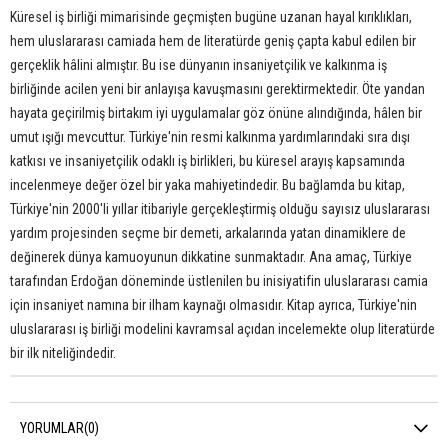
Küresel iş birliği mimarisinde geçmişten bugüne uzanan hayal kırıklıkları,
hem uluslararası camiada hem de literatürde geniş çapta kabul edilen bir
gerçeklik hâlini almıştır. Bu ise dünyanın insaniyetçilik ve kalkınma iş
birliğinde acilen yeni bir anlayışa kavuşmasını gerektirmektedir. Öte yandan
hayata geçirilmiş birtakım iyi uygulamalar göz önüne alındığında, hâlen bir
umut ışığı mevcuttur. Türkiye'nin resmi kalkınma yardımlarındaki sıra dışı
katkısı ve insaniyetçilik odaklı iş birlikleri, bu küresel arayış kapsamında
incelenmeye değer özel bir yaka mahiyetindedir. Bu bağlamda bu kitap,
Türkiye'nin 2000'li yıllar itibariyle gerçekleştirmiş olduğu sayısız uluslararası
yardım projesinden seçme bir demeti, arkalarında yatan dinamiklere de
değinerek dünya kamuoyunun dikkatine sunmaktadır. Ana amaç, Türkiye
tarafından Erdoğan döneminde üstlenilen bu inisiyatifin uluslararası camia
için insaniyet namına bir ilham kaynağı olmasıdır. Kitap ayrıca, Türkiye'nin
uluslararası iş birliği modelini kavramsal açıdan incelemekte olup literatürde
bir ilk niteliğindedir.
YORUMLAR
(0)