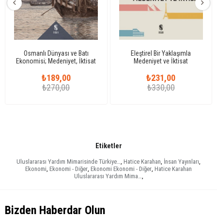
Osmanlı Dünyası ve Batı
Eleştirel Bir Yaklaşımla
Ekonomisi; Medeniyet, İktisat
Medeniyet ve İktisat
ve Ahlak
₺189,00
₺231,00
₺270,00
₺330,00
Etiketler
Uluslararası Yardım Mimarisinde Türkiye…
,
Hatice Karahan
,
İnsan Yayınları
,
Ekonomi
,
Ekonomi - Diğer
,
Ekonomi Ekonomi - Diğer
,
Hatice Karahan
Uluslararası Yardım Mima…
,
Bizden Haberdar Olun