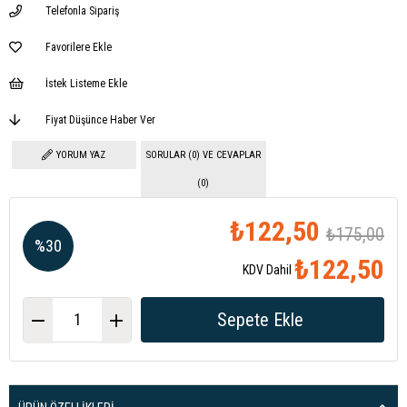
Telefonla Sipariş
Favorilere Ekle
İstek Listeme Ekle
Fiyat Düşünce Haber Ver
YORUM YAZ
SORULAR (0) VE CEVAPLAR
(0)
₺122,50
₺175,00
%
30
₺122,50
KDV Dahil
İndirim