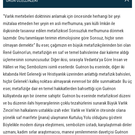
ÜRÜN ÖZELLIKLERI
“Varlık mertebeleri doktrinini anlamak için öncesinde herhangi bir şeyi
mütalaa etmeden her şeyin en asli mefhumuna, yani külli İmkân ile
ilişkisinde tasavvur edilen metafiziksel Sonsuzluk mefhumuna dönmek
lazımdır. Onu tanımlayan terimin etimolojisine göre Sonsuz, hiçbir sınırı
olmayan demektir.” Bu eser, çağımızın en büyük metafizikçilerinden biri olan
René Guénon’un, metafiziğin en saf ve temel bahislerine dair kaleme aldığı
üçlemesinin sonuncusudur. Diğer ikisi, sırasıyla Vedanta’ya Göre İnsan ve
Hâlleri ve Haç Sembolizmi isimli eserlerdir. Guénon bu eserinde, diğer iki
kitabında Hint Geleneği ve Hristiyanlık üzerinden anlattığı metafizik bahisleri,
hiçbir Gelenek’i kalkış noktası almayarak evrensel bir dille sunmaktadır. Bu üç
eser, metafiziğe dair en temel hakikatlerden bahsettiği için Guénon
külliyatında ayrı bir öneme sahiptir. Guénon bu eserinde metafiziksel düzeni
ve bu düzenin ilahi hiyerarşilerinin çoklu tezahürlerini sunarak Büyük Varlık
Zinciri’nin halkalarını ustalıkla izah eder. Varlık ve Varlık’ın ötesinde olana
yönelik saf marifete (jnana) ulaşmanın Kurtuluş Yolu olduğunu gösterir.
Böylelikle modern dünya eleştirmeni, sembolizm üstadı, karşılaştırmalı dinler
uzmanı, kadim sırlar araştırmacısı, manevi yenilenmenin davetçisi Guénon