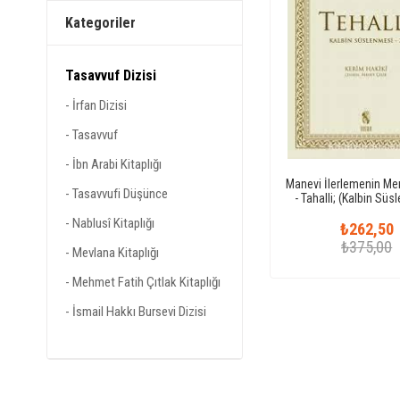
Kategoriler
Tasavvuf Dizisi
İrfan Dizisi
Tasavvuf
İbn Arabi Kitaplığı
Manevi İlerlemenin Mer
Tasavvufi Düşünce
- Tahalli; (Kalbin Sü
Nablusî Kitaplığı
₺262,50
₺375,00
Mevlana Kitaplığı
Mehmet Fatih Çıtlak Kitaplığı
İsmail Hakkı Bursevi Dizisi
Bursevi Kitaplığı