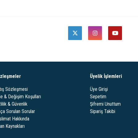
zleşmeler
Üyelik İşlemleri
tış Sözleşmesi
Üye Girişi
de & Değişim Koşulları
Sepetim
lilik & Güvenlik
Şifremi Unuttum
kça Sorulan Sorular
Sipariş Takibi
slimat Hakkında
san Kaynakları