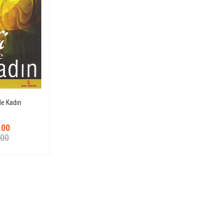
le Kadın
,00
,00