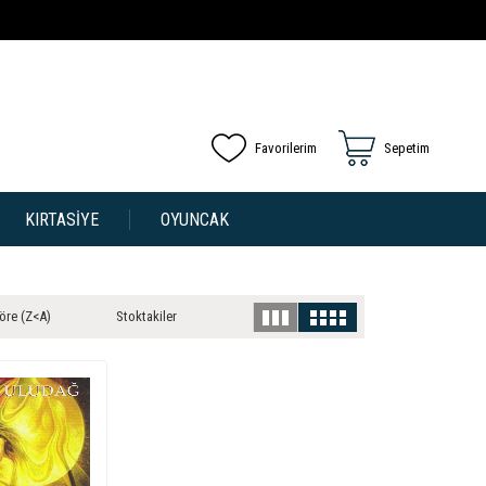
Favorilerim
Sepetim
KIRTASİYE
OYUNCAK
öre (Z<A)
Stoktakiler