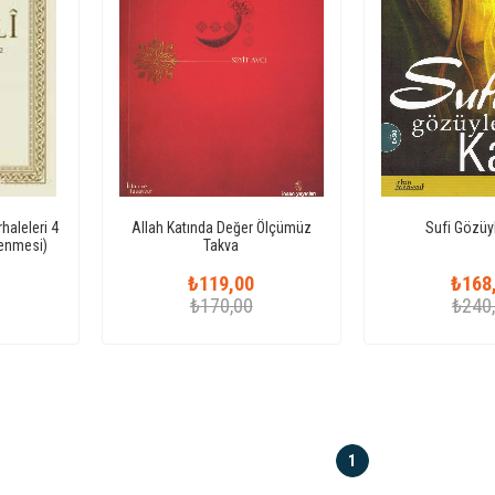
haleleri 4
Allah Katında Değer Ölçümüz
Sufi Gözüy
slenmesi)
Takva
₺119,00
₺168
₺170,00
₺240
1