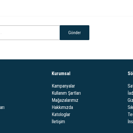
Gönder
Kurumsal
Sö
Kampanyalar
Sa
Kullanım Şartları
İa
Mağazalarımız
Giz
arı
Hakkımızda
Sı
Katologlar
Te
İletişim
İn