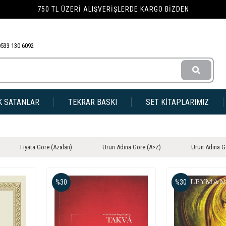
750 TL ÜZERI ALIŞVERIŞLERDE KARGO BIZDEN
0533 130 6092
K SATANLAR
TEKRAR BASKI
SET KİTAPLARIMIZ
Fiyata Göre (Azalan)
Ürün Adına Göre (A>Z)
Ürün Adına G
%30
%30