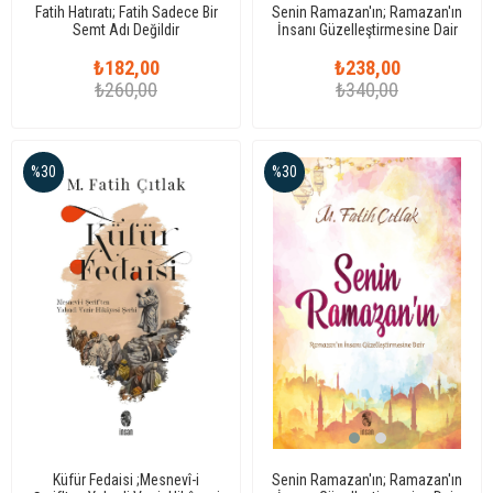
Fatih Hatıratı; Fatih Sadece Bir
Senin Ramazan'ın; Ramazan'ın
Semt Adı Değildir
İnsanı Güzelleştirmesine Dair
₺182,00
₺238,00
₺260,00
₺340,00
%30
%30
Küfür Fedaisi ;Mesnevî-i
Senin Ramazan'ın; Ramazan'ın