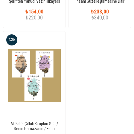
Şerif'ten Yahudi Vezir Hikâyesi
İnsanı Güzelleştirmesine Dair
Şerhi
₺154,00
₺238,00
₺220,00
₺340,00
%35
M. Fatih Çıtlak Kitapları Seti /
Senin Ramazanın / Fatih
Hatıratı / Küfür Fedaisi