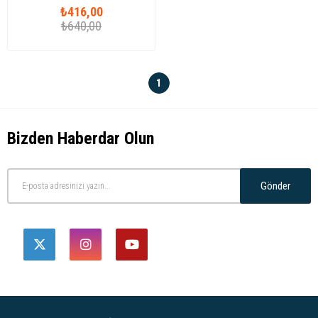
₺416,00
₺640,00
1
Bizden Haberdar Olun
Gönder