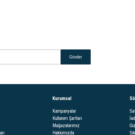
Gönder
Kurumsal
Sö
Kampanyalar
Sa
Kullanım Şartları
İa
Mağazalarımız
Giz
arı
Hakkımızda
Sı