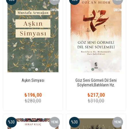
ÜRÜN
ÜRÜN
Aşkın Simyası
Göz Seni Görmeli Dil Seni
Söylemeli;Batılıların Hz.
Muhammed’e Dair Şahitlikleri
₺196,00
₺217,00
₺280,00
₺310,00
%30
%30
YENI
YENI