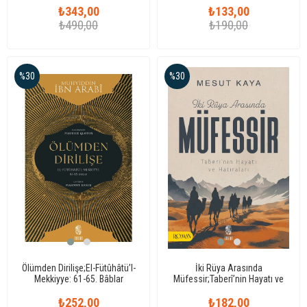
₺343,00
₺133,00
₺490,00
₺190,00
%30
%30
Ölümden Dirilişe;El-Fütûhâtü’l-
İki Rüya Arasında
Mekkiyye: 61-65. Bâblar
Müfessir;Taberî’nin Hayatı ve
Hatıraları
₺252,00
₺182,00