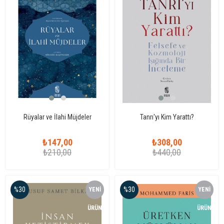
Rüyalar ve İlahi Müjdeler
Tanrı'yı Kim Yarattı?
₺147,00
₺308,00
₺210,00
₺440,00
%30
%30
YENI
YENI
ÜRÜN
ÜRÜN