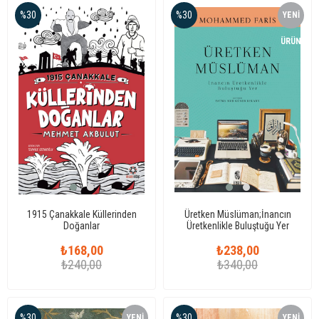
%30
%30
YENI
ÜRÜN
1915 Çanakkale Küllerinden
Üretken Müslüman;İnancın
Doğanlar
Üretkenlikle Buluştuğu Yer
₺168,00
₺238,00
₺240,00
₺340,00
%30
%30
YENI
YENI