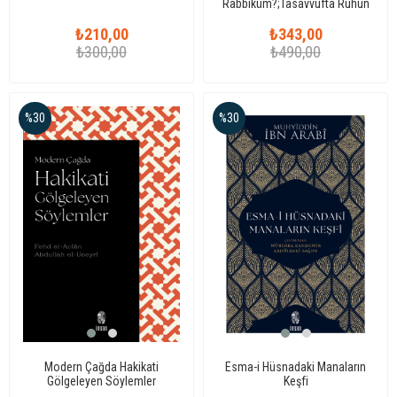
Rabbiküm?;Tasavvufta Ruhun
Ezelîliği (Hicrî 3-6. Asırlar)
₺210,00
₺343,00
₺300,00
₺490,00
%30
%30
Modern Çağda Hakikati
Esma-i Hüsnadaki Manaların
Gölgeleyen Söylemler
Keşfi