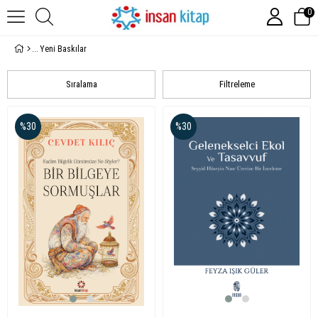
0
Yeni Baskılar
Sıralama
Filtreleme
%30
%30