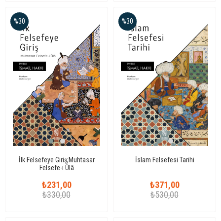
%30
%30
İlk Felsefeye Giriş;Muhtasar
İslam Felsefesi Tarihi
Felsefe-i Ûlâ
₺231,00
₺371,00
₺330,00
₺530,00