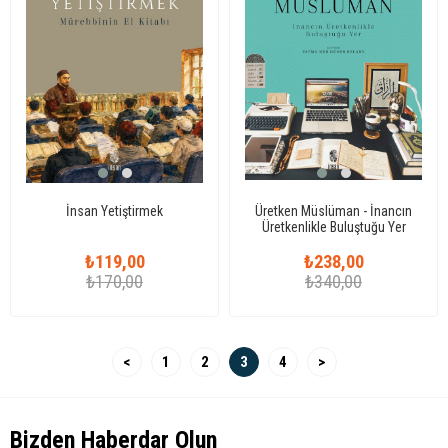
İnsan Yetiştirmek
Üretken Müslüman - İnancın
Üretkenlikle Buluştuğu Yer
(Yazar İmzalı)
₺119,00
₺238,00
₺170,00
₺340,00
<
1
2
3
4
>
Bizden Haberdar Olun