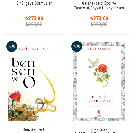
Bir Bilgeye Sormuşlar
Gelenekselci Ekol ve
Tasavvuf;Seyyid Hüseyin Nasr
Üzerine Bir İnceleme
₺273,00
₺273,00
₺390,00
₺390,00
%30
%30
Ben, Sen ve O
Elestü bi-