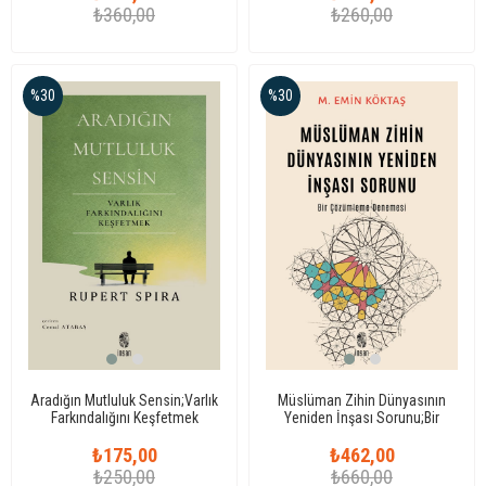
₺360,00
₺260,00
%30
%30
Aradığın Mutluluk Sensin;Varlık
Müslüman Zihin Dünyasının
Farkındalığını Keşfetmek
Yeniden İnşası Sorunu;Bir
Çözümleme Denemesi
₺175,00
₺462,00
₺250,00
₺660,00