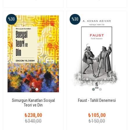
%30
%30
Simurgun Kanatları Sosyal
Faust - Tahlil Denemesi
Teori ve Din
₺238,00
₺105,00
₺340,00
₺150,00