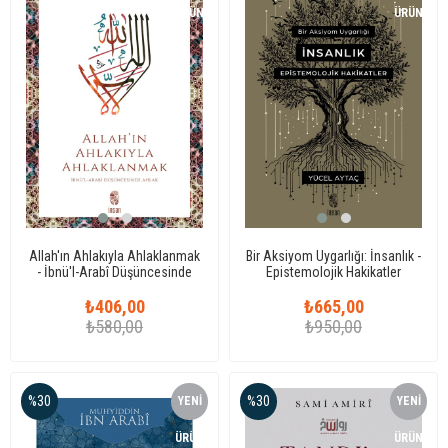
ÜRÜN
ÜRÜN
Allah'ın Ahlakıyla Ahlaklanmak
Bir Aksiyom Uygarlığı: İnsanlık -
- İbnü'l-Arabî Düşüncesinde
Epistemolojik Hakikatler
Ahlak
₺406,00
₺665,00
₺580,00
₺950,00
%30
%30
YENI
YENI
ÜRÜN
ÜRÜN